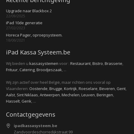
Upgrade naar Blackbox 2
22/09/2025
iPad 10de generatie
27/02/2023
Horeca Pager, oproepsysteem.
18/06/2021
iPad Kassa Systeem.be
Wij bieden u
kassasystemen
voor :
Restaurant
,
Bistro
,
Brasserie
,
Frituur
,
Catering
,
Broodjeszaak
, ...
Wij zijn actief over heel België, maar richten ons vooral op
Vlaanderen:
Oostende
,
Brugge
,
Kortrijk
,
Roeselare
,
Beveren
,
Gent
,
Aalst
,
Sint Niklaas
,
Antwerpen
,
Mechelen
,
Leuven
,
Beringen
,
Hasselt
,
Genk
, ...
Contactgegevens
ipadkassasysteem.be
Zandvoordeschorredijkstraat 99