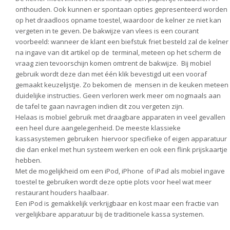
onthouden. Ook kunnen er spontaan opties gepresenteerd worden
op het draadloos opname toestel, waardoor de kelner ze niet kan
vergeten in te geven. De bakwijze van vlees is een courant
voorbeeld: wanneer de klant een biefstuk friet besteld zal de kelner
na ingave van dit artikel op de terminal, meteen op het scherm de
vraag zien tevoorschijn komen omtrent de bakwijze. Bij mobiel
gebruik wordt deze dan met één klik bevestigd uit een vooraf
gemaakt keuzelijstje. Zo bekomen de mensen in de keuken meteen
duidelijke instructies. Geen verloren werk meer om nogmaals aan
de tafel te gaan navragen indien dit zou vergeten zijn.
Helaas is mobiel gebruik met draagbare apparaten in veel gevallen
een heel dure aangelegenheid. De meeste klassieke
kassasystemen gebruiken hiervoor specifieke of eigen apparatuur
die dan enkel met hun systeem werken en ook een flink prijskaartje
hebben.
Met de mogelijkheid om een iPod, iPhone of iPad als mobiel ingave
toestel te gebruiken wordt deze optie plots voor heel wat meer
restaurant houders haalbaar.
Een iPod is gemakkelijk verkrijgbaar en kost maar een fractie van
vergelijkbare apparatuur bij de traditionele kassa systemen.