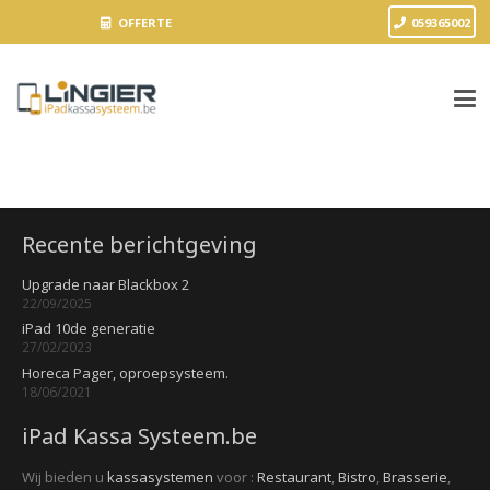
OFFERTE
059365002
Recente berichtgeving
Upgrade naar Blackbox 2
22/09/2025
iPad 10de generatie
27/02/2023
Horeca Pager, oproepsysteem.
18/06/2021
iPad Kassa Systeem.be
Wij bieden u
kassasystemen
voor :
Restaurant
,
Bistro
,
Brasserie
,