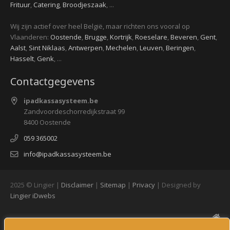
Frituur
,
Catering
,
Broodjeszaak
, ...
Wij zijn actief over heel België, maar richten ons vooral op
Vlaanderen:
Oostende
,
Brugge
,
Kortrijk
,
Roeselare
,
Beveren
,
Gent
,
Aalst
,
Sint Niklaas
,
Antwerpen
,
Mechelen
,
Leuven
,
Beringen
,
Hasselt
,
Genk
, ...
Contactgegevens
ipadkassasysteem.be
Zandvoordeschorredijkstraat 99
8400 Oostende
059 365002
info@ipadkassasysteem.be
2025 © Lingier |
Disclaimer
|
Sitemap
|
Privacy
| Designed by
Lingier
iDwebs