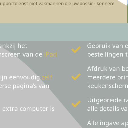
upportdienst met vakmannen die uw dossier kennen!
ankzij het
Gebruik van e
chscreen van de
iPad
bestellingen 
Afdruk van bo
zijn eenvoudig
zelf
meerdere prin
verse pagina’s van
keukenscher
Uitgebreide r
n extra computer is
alle details v
Alle ingave a