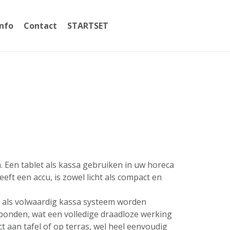
Info
Contact
STARTSET
059365002
a. Een tablet als kassa gebruiken in uw horeca
ft een accu, is zowel licht als compact en
t als volwaardig kassa systeem worden
erbonden, wat een volledige draadloze werking
 aan tafel of op terras, wel heel eenvoudig