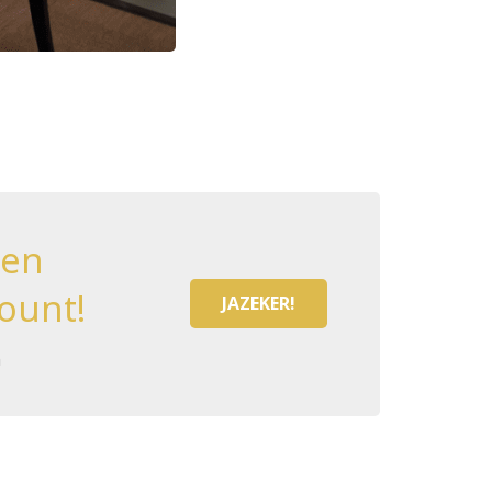
een
ount!
JAZEKER!
n