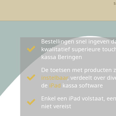
s
Bestellingen snel ingeven d
kwalitatief superieure tou
kassa Beringen
De toetsen met producten 
instelbaar
, verdeelt over di
de
iPad
kassa software
Enkel een iPad volstaat, ee
niet vereist