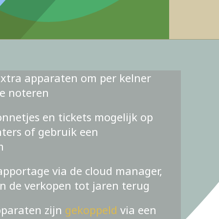
xtra apparaten om per kelner
te noteren
nnetjes en tickets mogelijk op
ters of gebruik een
m
apportage via de cloud manager,
an de verkopen tot jaren terug
pparaten zijn
gekoppeld
via een