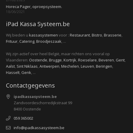
Horeca Pager, oproepsysteem.
18/06/2021
iPad Kassa Systeem.be
Wij bieden u
kassasystemen
voor :
Restaurant
,
Bistro
,
Brasserie
,
Frituur
,
Catering
,
Broodjeszaak
, ...
Wij zijn actief over heel België, maar richten ons vooral op
Vlaanderen:
Oostende
,
Brugge
,
Kortrijk
,
Roeselare
,
Beveren
,
Gent
,
Aalst
,
Sint Niklaas
,
Antwerpen
,
Mechelen
,
Leuven
,
Beringen
,
Hasselt
,
Genk
, ...
Contactgegevens
ipadkassasysteem.be
Zandvoordeschorredijkstraat 99
8400 Oostende
059 365002
info@ipadkassasysteem.be