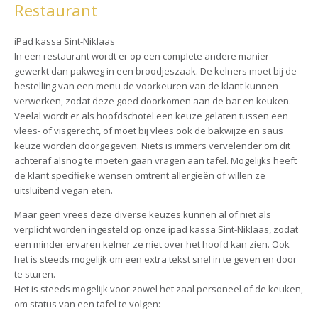
Restaurant
iPad kassa Sint-Niklaas
In een restaurant wordt er op een complete andere manier
gewerkt dan pakweg in een broodjeszaak. De kelners moet bij de
bestelling van een menu de voorkeuren van de klant kunnen
verwerken, zodat deze goed doorkomen aan de bar en keuken.
Veelal wordt er als hoofdschotel een keuze gelaten tussen een
vlees- of visgerecht, of moet bij vlees ook de bakwijze en saus
keuze worden doorgegeven. Niets is immers vervelender om dit
achteraf alsnog te moeten gaan vragen aan tafel. Mogelijks heeft
de klant specifieke wensen omtrent allergieën of willen ze
uitsluitend vegan eten.
Maar geen vrees deze diverse keuzes kunnen al of niet als
verplicht worden ingesteld op onze ipad kassa Sint-Niklaas, zodat
een minder ervaren kelner ze niet over het hoofd kan zien. Ook
het is steeds mogelijk om een extra tekst snel in te geven en door
te sturen.
Het is steeds mogelijk voor zowel het zaal personeel of de keuken,
om status van een tafel te volgen: