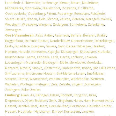
Lendelede
,
Lichtervelde
,
Lo-Reninge
,
Menen
,
Mesen
,
Meulebeke
,
Middelkerke
,
Moorslede
,
Nieuwpoort
,
Oostende
,
Oostkamp
,
Oostrozebeke
,
Oudenburg
,
Pittem
,
Poperinge
,
Roeselare
,
Ruiselede
,
Spiere-Helkijn
,
Staden
,
Tielt
,
Torhout
,
Veurne
,
Vleteren
,
Waregem
,
Wervik
,
Wevelgem
,
Wielsbeke
,
Wingene
,
Zedelgem
,
Zonnebeke
,
Zuienkerke
,
Zwevegem
Oost-Vlaanderen:
Aalst
,
Aalter
,
Assenede
,
Berlare
,
Beveren
,
Brakel
,
Buggenhout
,
De Pinte
,
Deinze
,
Denderleeuw
,
Dendermonde
,
Destelbergen
,
Eeklo
,
Erpe-Mere
,
Evergem
,
Gavere
,
Gent
,
Geraardsbergen
,
Haaltert
,
Hamme
,
Herzele
,
Horebeke
,
Kaprijke
,
Kluisbergen
,
Knesselare
,
Kruibeke
,
Kruishoutem
,
Laarne
,
Lebbeke
,
Lede
,
Lierde
,
Lochristi
,
Lokeren
,
Lovendegem
,
Maarkedal
,
Maldegem
,
Melle
,
Merelbeke
,
Moerbeke
,
Nazareth
,
Nevele
,
Ninove
,
Oosterzele
,
Oudenaarde
,
Ronse
,
Sint-Gillis-Waas
,
Sint-Laureins
,
Sint-Lievens-Houtem
,
Sint-Martens-Latem
,
Sint-Niklaas
,
Stekene
,
Temse
,
Waarschoot
,
Waasmunster
,
Wachtebeke
,
Wetteren
,
Wichelen
,
Wortegem-Petegem
,
Zele
,
Zelzate
,
Zingem
,
Zomergem
,
Zottegem
,
Zulte
,
Zwalm
Limburg:
Alken
,
As
,
Beringen
,
Bilzen
,
Bocholt
,
Borgloon
,
Bree
,
Diepenbeek
,
Dilsen-Stokkem
,
Genk
,
Gingelom
,
Halen
,
Ham
,
Hamont-Achel
,
Hasselt
,
Hechtel-Eksel
,
Heers
,
Herk-de-Stad
,
Herstappe
,
Heusden-Zolder
,
Hoeselt
,
Houthalen-Helchteren
,
Kinrooi
,
Kortessem
,
Lanaken
,