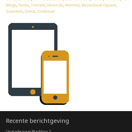
Winge
,
Tienen
,
Tremelo
,
Vilvoorde
,
Wemmel
,
Wezembeek-Oppem
,
Zaventem
,
Zemst
,
Zoutleeuw
Recente berichtgeving
Upgrade naar Blackbox 2