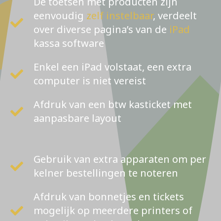
De toetsen met producten zijn
eenvoudig
zelf instelbaar
, verdeelt
over diverse pagina’s van de
iPad
kassa software
Enkel een iPad volstaat, een extra
computer is niet vereist
Afdruk van een btw kasticket met
aanpasbare layout
Gebruik van extra apparaten om per
kelner bestellingen te noteren
Afdruk van bonnetjes en tickets
mogelijk op meerdere printers of