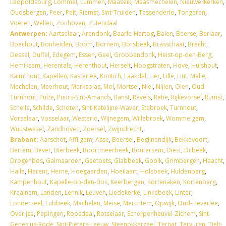
Leopoldsburg
,
Lommel
,
Lummen
,
Maaseik
,
Maasmechelen
,
Nieuwerkerken
,
Oudsbergen
,
Peer
,
Pelt
,
Riemst
,
Sint-Truiden
,
Tessenderlo
,
Tongeren
,
Voeren
,
Wellen
,
Zonhoven
,
Zutendaal
Antwerpen:
Aartselaar
,
Arendonk
,
Baarle-Hertog
,
Balen
,
Beerse
,
Berlaar
,
Boechout
,
Bonheiden
,
Boom
,
Bornem
,
Borsbeek
,
Brasschaat
,
Brecht
,
Dessel
,
Duffel
,
Edegem
,
Essen
,
Geel
,
Grobbendonk
,
Heist-op-den-Berg
,
Hemiksem
,
Herentals
,
Herenthout
,
Herselt
,
Hoogstraten
,
Hove
,
Hulshout
,
Kalmthout
,
Kapellen
,
Kasterlee
,
Kontich
,
Laakdal
,
Lier
,
Lille
,
Lint
,
Malle
,
Mechelen
,
Meerhout
,
Merksplas
,
Mol
,
Mortsel
,
Niel
,
Nijlen
,
Olen
,
Oud-
Turnhout
,
Putte
,
Puurs-Sint-Amands
,
Ranst
,
Ravels
,
Retie
,
Rijkevorsel
,
Rumst
,
Schelle
,
Schilde
,
Schoten
,
Sint-Katelijne-Waver
,
Stabroek
,
Turnhout
,
Vorselaar
,
Vosselaar
,
Westerlo
,
Wijnegem
,
Willebroek
,
Wommelgem
,
Wuustwezel
,
Zandhoven
,
Zoersel
,
Zwijndrecht
,
Brabant:
Aarschot
,
Affligem
,
Asse
,
Beersel
,
Begijnendijk
,
Bekkevoort
,
Bertem
,
Bever
,
Bierbeek
,
Boortmeerbeek
,
Boutersem
,
Diest
,
Dilbeek
,
Drogenbos
,
Galmaarden
,
Geetbets
,
Glabbeek
,
Gooik
,
Grimbergen
,
Haacht
,
Halle
,
Herent
,
Herne
,
Hoegaarden
,
Hoeilaart
,
Holsbeek
,
Huldenberg
,
Kampenhout
,
Kapelle-op-den-Bos
,
Keerbergen
,
Kortenaken
,
Kortenberg
,
Kraainem
,
Landen
,
Lennik
,
Leuven
,
Liedekerke
,
Linkebeek
,
Linter
,
Londerzeel
,
Lubbeek
,
Machelen
,
Meise
,
Merchtem
,
Opwijk
,
Oud-Heverlee
,
Overijse
,
Pepingen
,
Roosdaal
,
Rotselaar
,
Scherpenheuvel-Zichem
,
Sint-
Genesius-Rode
,
Sint-Pieters-Leeuw
,
Steenokkerzeel
,
Ternat
,
Tervuren
,
Tielt-