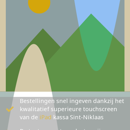
Bestellingen snel ingeven dankzij het
kwalitatief superieure touchscreen
van de
iPad
kassa Sint-Niklaas