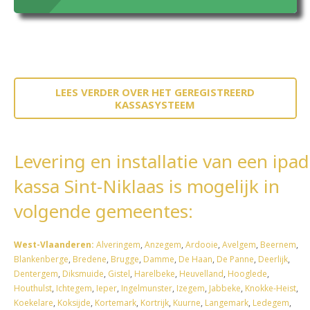
LEES VERDER OVER HET GEREGISTREERD
KASSASYSTEEM
Levering en installatie van een ipad
kassa Sint-Niklaas is mogelijk in
volgende gemeentes:
West-Vlaanderen:
Alveringem
,
Anzegem
,
Ardooie
,
Avelgem
,
Beernem
,
Blankenberge
,
Bredene
,
Brugge
,
Damme
,
De Haan
,
De Panne
,
Deerlijk
,
Dentergem
,
Diksmuide
,
Gistel
,
Harelbeke
,
Heuvelland
,
Hooglede
,
Houthulst
,
Ichtegem
,
Ieper
,
Ingelmunster
,
Izegem
,
Jabbeke
,
Knokke-Heist
,
Koekelare
,
Koksijde
,
Kortemark
,
Kortrijk
,
Kuurne
,
Langemark
,
Ledegem
,