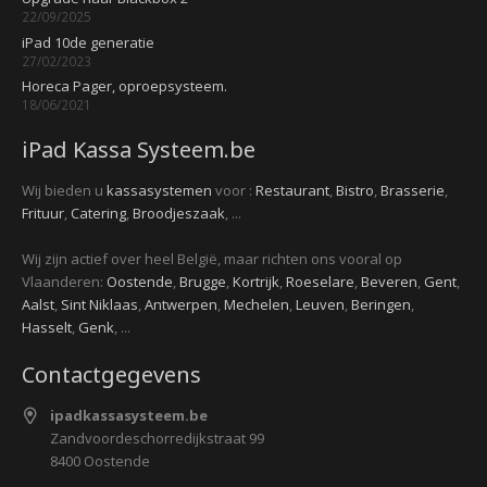
22/09/2025
iPad 10de generatie
27/02/2023
Horeca Pager, oproepsysteem.
18/06/2021
iPad Kassa Systeem.be
Wij bieden u
kassasystemen
voor :
Restaurant
,
Bistro
,
Brasserie
,
Frituur
,
Catering
,
Broodjeszaak
, ...
Wij zijn actief over heel België, maar richten ons vooral op
Vlaanderen:
Oostende
,
Brugge
,
Kortrijk
,
Roeselare
,
Beveren
,
Gent
,
Aalst
,
Sint Niklaas
,
Antwerpen
,
Mechelen
,
Leuven
,
Beringen
,
Hasselt
,
Genk
, ...
Contactgegevens
ipadkassasysteem.be
Zandvoordeschorredijkstraat 99
8400 Oostende