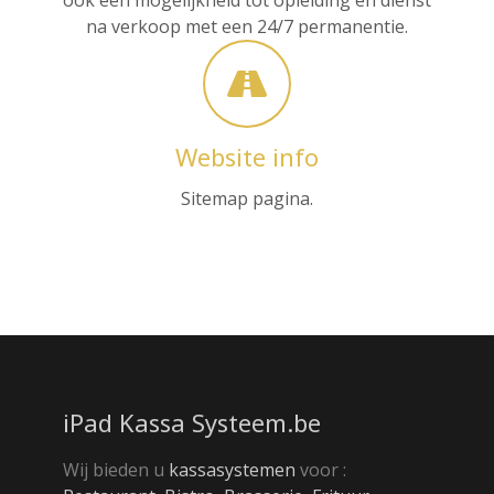
ook een mogelijkheid tot opleiding en dienst
na verkoop met een 24/7 permanentie.
Website info
Sitemap pagina.
iPad Kassa Systeem.be
Wij bieden u
kassasystemen
voor :