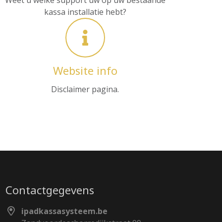
Weet u welke support uw op uw bestaande
kassa installatie hebt?
Website info
Disclaimer pagina.
Contactgegevens
ipadkassasysteem.be