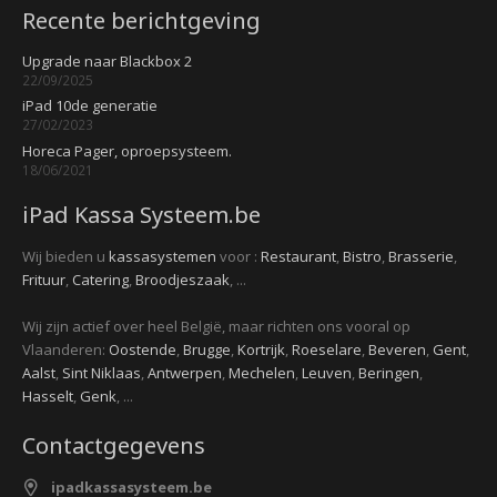
Recente berichtgeving
Upgrade naar Blackbox 2
22/09/2025
iPad 10de generatie
27/02/2023
Horeca Pager, oproepsysteem.
18/06/2021
iPad Kassa Systeem.be
Wij bieden u
kassasystemen
voor :
Restaurant
,
Bistro
,
Brasserie
,
Frituur
,
Catering
,
Broodjeszaak
, ...
Wij zijn actief over heel België, maar richten ons vooral op
Vlaanderen:
Oostende
,
Brugge
,
Kortrijk
,
Roeselare
,
Beveren
,
Gent
,
Aalst
,
Sint Niklaas
,
Antwerpen
,
Mechelen
,
Leuven
,
Beringen
,
Hasselt
,
Genk
, ...
Contactgegevens
ipadkassasysteem.be