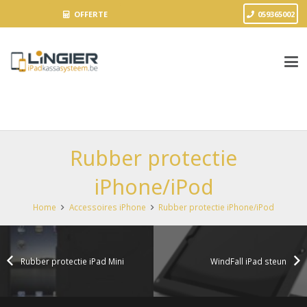
OFFERTE
059365002
Rubber protectie
iPhone/iPod
Home
Accessoires iPhone
Rubber protectie iPhone/iPod
Rubber protectie iPad Mini
WindFall iPad steun