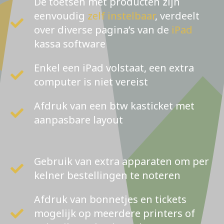
De toetsen met producten zijn
eenvoudig
zelf instelbaar
, verdeelt
over diverse pagina’s van de
iPad
kassa software
Enkel een iPad volstaat, een extra
computer is niet vereist
Afdruk van een btw kasticket met
aanpasbare layout
Gebruik van extra apparaten om per
kelner bestellingen te noteren
Afdruk van bonnetjes en tickets
mogelijk op meerdere printers of