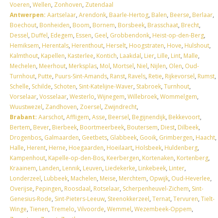
Voeren
,
Wellen
,
Zonhoven
,
Zutendaal
Antwerpen:
Aartselaar
,
Arendonk
,
Baarle-Hertog
,
Balen
,
Beerse
,
Berlaar
,
Boechout
,
Bonheiden
,
Boom
,
Bornem
,
Borsbeek
,
Brasschaat
,
Brecht
,
Dessel
,
Duffel
,
Edegem
,
Essen
,
Geel
,
Grobbendonk
,
Heist-op-den-Berg
,
Hemiksem
,
Herentals
,
Herenthout
,
Herselt
,
Hoogstraten
,
Hove
,
Hulshout
,
Kalmthout
,
Kapellen
,
Kasterlee
,
Kontich
,
Laakdal
,
Lier
,
Lille
,
Lint
,
Malle
,
Mechelen
,
Meerhout
,
Merksplas
,
Mol
,
Mortsel
,
Niel
,
Nijlen
,
Olen
,
Oud-
Turnhout
,
Putte
,
Puurs-Sint-Amands
,
Ranst
,
Ravels
,
Retie
,
Rijkevorsel
,
Rumst
,
Schelle
,
Schilde
,
Schoten
,
Sint-Katelijne-Waver
,
Stabroek
,
Turnhout
,
Vorselaar
,
Vosselaar
,
Westerlo
,
Wijnegem
,
Willebroek
,
Wommelgem
,
Wuustwezel
,
Zandhoven
,
Zoersel
,
Zwijndrecht
,
Brabant:
Aarschot
,
Affligem
,
Asse
,
Beersel
,
Begijnendijk
,
Bekkevoort
,
Bertem
,
Bever
,
Bierbeek
,
Boortmeerbeek
,
Boutersem
,
Diest
,
Dilbeek
,
Drogenbos
,
Galmaarden
,
Geetbets
,
Glabbeek
,
Gooik
,
Grimbergen
,
Haacht
,
Halle
,
Herent
,
Herne
,
Hoegaarden
,
Hoeilaart
,
Holsbeek
,
Huldenberg
,
Kampenhout
,
Kapelle-op-den-Bos
,
Keerbergen
,
Kortenaken
,
Kortenberg
,
Kraainem
,
Landen
,
Lennik
,
Leuven
,
Liedekerke
,
Linkebeek
,
Linter
,
Londerzeel
,
Lubbeek
,
Machelen
,
Meise
,
Merchtem
,
Opwijk
,
Oud-Heverlee
,
Overijse
,
Pepingen
,
Roosdaal
,
Rotselaar
,
Scherpenheuvel-Zichem
,
Sint-
Genesius-Rode
,
Sint-Pieters-Leeuw
,
Steenokkerzeel
,
Ternat
,
Tervuren
,
Tielt-
Winge
,
Tienen
,
Tremelo
,
Vilvoorde
,
Wemmel
,
Wezembeek-Oppem
,