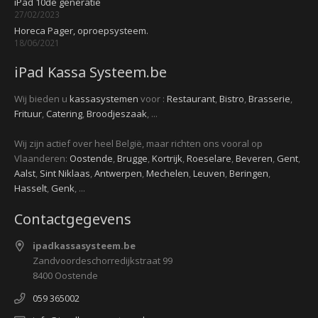
iPad 10de generatie
27/02/2023
Horeca Pager, oproepsysteem.
18/06/2021
iPad Kassa Systeem.be
Wij bieden u
kassasystemen
voor :
Restaurant
,
Bistro
,
Brasserie
,
Frituur
,
Catering
,
Broodjeszaak
, ...
Wij zijn actief over heel België, maar richten ons vooral op
Vlaanderen:
Oostende
,
Brugge
,
Kortrijk
,
Roeselare
,
Beveren
,
Gent
,
Aalst
,
Sint Niklaas
,
Antwerpen
,
Mechelen
,
Leuven
,
Beringen
,
Hasselt
,
Genk
, ...
Contactgegevens
ipadkassasysteem.be
Zandvoordeschorredijkstraat 99
8400 Oostende
059 365002