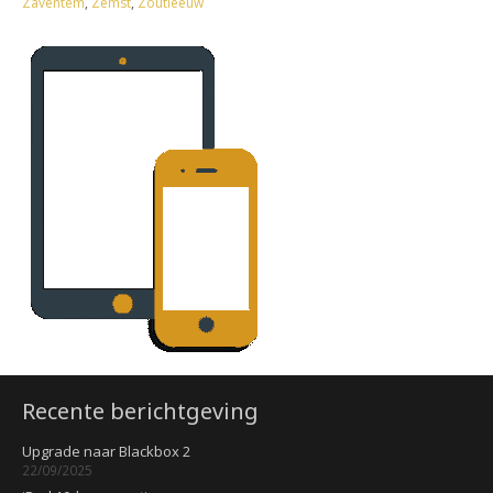
Zaventem
,
Zemst
,
Zoutleeuw
Recente berichtgeving
Upgrade naar Blackbox 2
22/09/2025