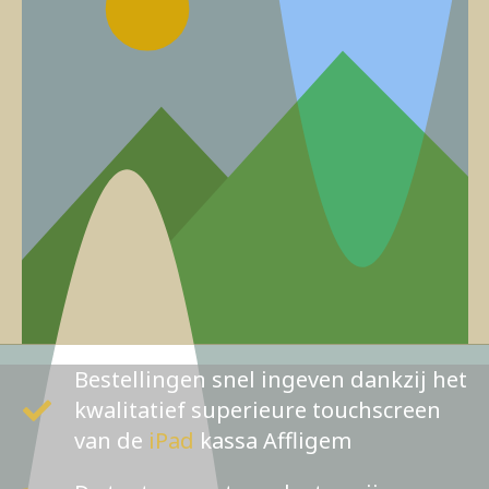
Bestellingen snel ingeven dankzij het
kwalitatief superieure touchscreen
van de
iPad
kassa Affligem