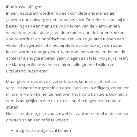
iPad kassa Affligem
In een restaurant wordt er op een complete andere manier
gewerkt dan pakweg in een broodjeszaak. De kelners moet bij de
bestelling van een menu de voorkeuren van de klant kunnen
verwerken, zodat deze goed doorkomen aan de bar en keuken.
Veelal wordt er als hoofdschotel een keuze gelaten tussen een
vlees- of visgerecht, of moet bij vlees ook de bakwijze en saus
keuze worden doorgegeven. Niets is immers vervelender om dit
achteraf alsnog te moeten gaan vragen aan tafel. Mogelijks heeft
de klant specifieke wensen omtrent allergieën of willen ze
uitsluitend vegan eten.
Maar geen vrees deze diverse keuzes kunnen al of niet als
verplicht worden ingesteld op onze ipad kassa Affligem, zodat een
minder ervaren kelner ze niet over het hoofd kan zien. Ook het is
steeds mogelijk om een extra tekst snel in te geven en door te
sturen.
Het is steeds mogelijk voor zowel het zaal personeel of de keuken,
om status van een tafel te volgen:
mag het hoofdgerecht komen