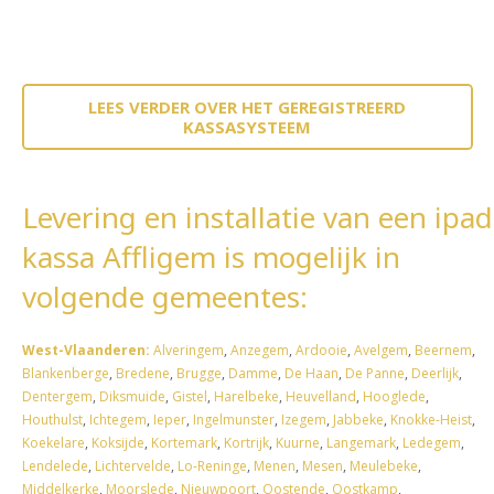
LEES VERDER OVER HET GEREGISTREERD
KASSASYSTEEM
Levering en installatie van een ipad
kassa Affligem is mogelijk in
volgende gemeentes:
West-Vlaanderen:
Alveringem
,
Anzegem
,
Ardooie
,
Avelgem
,
Beernem
,
Blankenberge
,
Bredene
,
Brugge
,
Damme
,
De Haan
,
De Panne
,
Deerlijk
,
Dentergem
,
Diksmuide
,
Gistel
,
Harelbeke
,
Heuvelland
,
Hooglede
,
Houthulst
,
Ichtegem
,
Ieper
,
Ingelmunster
,
Izegem
,
Jabbeke
,
Knokke-Heist
,
Koekelare
,
Koksijde
,
Kortemark
,
Kortrijk
,
Kuurne
,
Langemark
,
Ledegem
,
Lendelede
,
Lichtervelde
,
Lo-Reninge
,
Menen
,
Mesen
,
Meulebeke
,
Middelkerke
,
Moorslede
,
Nieuwpoort
,
Oostende
,
Oostkamp
,