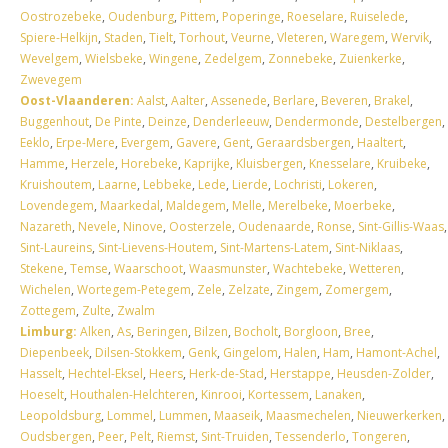
Oostrozebeke
,
Oudenburg
,
Pittem
,
Poperinge
,
Roeselare
,
Ruiselede
,
Spiere-Helkijn
,
Staden
,
Tielt
,
Torhout
,
Veurne
,
Vleteren
,
Waregem
,
Wervik
,
Wevelgem
,
Wielsbeke
,
Wingene
,
Zedelgem
,
Zonnebeke
,
Zuienkerke
,
Zwevegem
Oost-Vlaanderen:
Aalst
,
Aalter
,
Assenede
,
Berlare
,
Beveren
,
Brakel
,
Buggenhout
,
De Pinte
,
Deinze
,
Denderleeuw
,
Dendermonde
,
Destelbergen
,
Eeklo
,
Erpe-Mere
,
Evergem
,
Gavere
,
Gent
,
Geraardsbergen
,
Haaltert
,
Hamme
,
Herzele
,
Horebeke
,
Kaprijke
,
Kluisbergen
,
Knesselare
,
Kruibeke
,
Kruishoutem
,
Laarne
,
Lebbeke
,
Lede
,
Lierde
,
Lochristi
,
Lokeren
,
Lovendegem
,
Maarkedal
,
Maldegem
,
Melle
,
Merelbeke
,
Moerbeke
,
Nazareth
,
Nevele
,
Ninove
,
Oosterzele
,
Oudenaarde
,
Ronse
,
Sint-Gillis-Waas
,
Sint-Laureins
,
Sint-Lievens-Houtem
,
Sint-Martens-Latem
,
Sint-Niklaas
,
Stekene
,
Temse
,
Waarschoot
,
Waasmunster
,
Wachtebeke
,
Wetteren
,
Wichelen
,
Wortegem-Petegem
,
Zele
,
Zelzate
,
Zingem
,
Zomergem
,
Zottegem
,
Zulte
,
Zwalm
Limburg:
Alken
,
As
,
Beringen
,
Bilzen
,
Bocholt
,
Borgloon
,
Bree
,
Diepenbeek
,
Dilsen-Stokkem
,
Genk
,
Gingelom
,
Halen
,
Ham
,
Hamont-Achel
,
Hasselt
,
Hechtel-Eksel
,
Heers
,
Herk-de-Stad
,
Herstappe
,
Heusden-Zolder
,
Hoeselt
,
Houthalen-Helchteren
,
Kinrooi
,
Kortessem
,
Lanaken
,
Leopoldsburg
,
Lommel
,
Lummen
,
Maaseik
,
Maasmechelen
,
Nieuwerkerken
,
Oudsbergen
,
Peer
,
Pelt
,
Riemst
,
Sint-Truiden
,
Tessenderlo
,
Tongeren
,