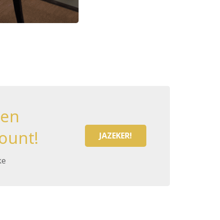
een
ount!
JAZEKER!
ke