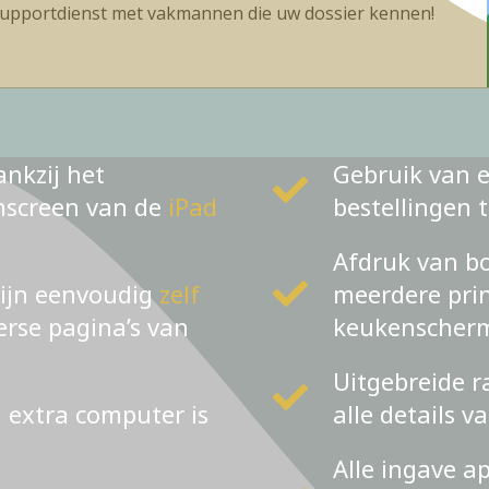
upportdienst met vakmannen die uw dossier kennen!
ankzij het
Gebruik van e
chscreen van de
iPad
bestellingen 
Afdruk van bo
zijn eenvoudig
zelf
meerdere prin
verse pagina’s van
keukenscher
Uitgebreide r
n extra computer is
alle details v
Alle ingave a