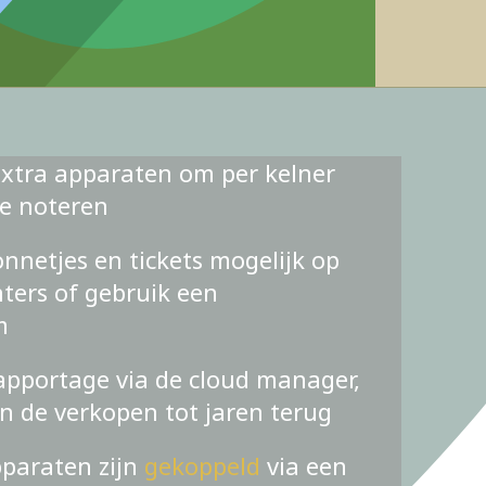
xtra apparaten om per kelner
te noteren
nnetjes en tickets mogelijk op
ters of gebruik een
m
apportage via de cloud manager,
an de verkopen tot jaren terug
pparaten zijn
gekoppeld
via een