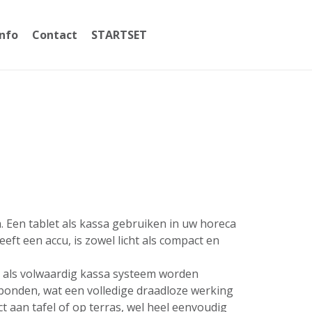
Info
Contact
STARTSET
059365002
a. Een tablet als kassa gebruiken in uw horeca
ft een accu, is zowel licht als compact en
t als volwaardig kassa systeem worden
erbonden, wat een volledige draadloze werking
 aan tafel of op terras, wel heel eenvoudig