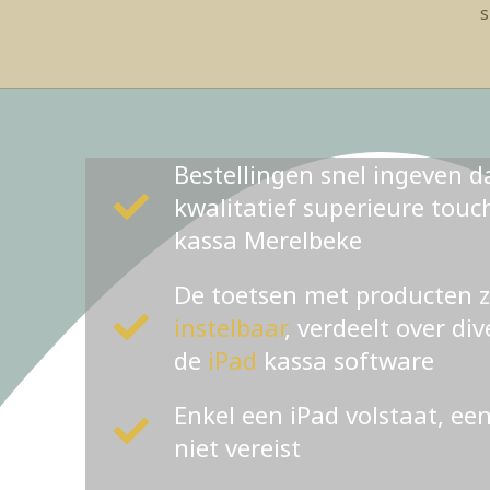
s
Bestellingen snel ingeven d
kwalitatief superieure tou
kassa Merelbeke
De toetsen met producten 
instelbaar
, verdeelt over di
de
iPad
kassa software
Enkel een iPad volstaat, ee
niet vereist