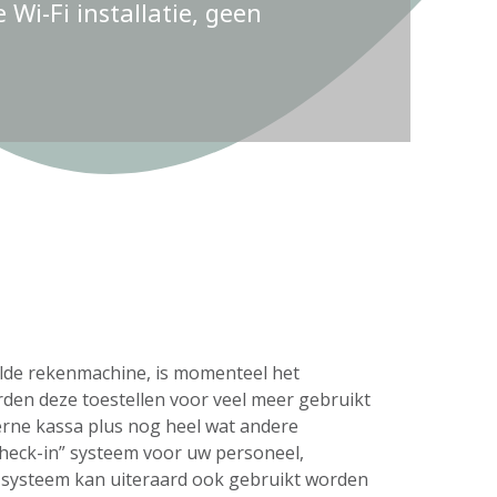
Wi-Fi installatie, geen
delde rekenmachine, is momenteel het
rden deze toestellen voor veel meer gebruikt
erne kassa plus nog heel wat andere
check-in” systeem voor uw personeel,
s systeem kan uiteraard ook gebruikt worden