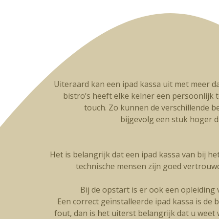
Uiteraard kan een ipad kassa uit met meer da
bistro’s heeft elke kelner een persoonlijk t
touch. Zo kunnen de verschillende be
bijgevolg een stuk hoger 
Het is belangrijk dat een ipad kassa van bij h
technische mensen zijn goed vertrouw
Bij de opstart is er ook een opleidin
Een correct geïnstalleerde ipad kassa is de 
fout, dan is het uiterst belangrijk dat u wee