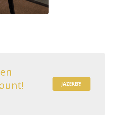
een
ount!
JAZEKER!