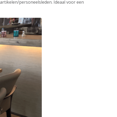
 artikelen/personeelsleden. Ideaal voor een