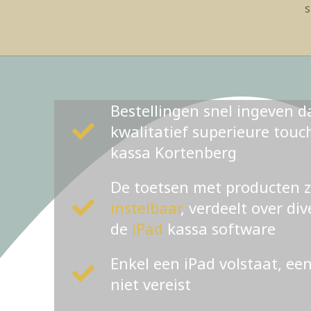
s
Bestellingen snel ingeven d
kwalitatief superieure tou
kassa Kortenberg
De toetsen met producten 
instelbaar
, verdeelt over di
de
iPad
kassa software
Enkel een iPad volstaat, ee
niet vereist