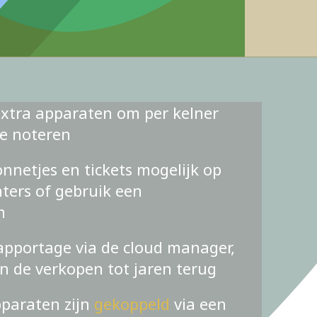
xtra apparaten om per kelner
te noteren
nnetjes en tickets mogelijk op
ters of gebruik een
m
apportage via de cloud manager,
an de verkopen tot jaren terug
pparaten zijn
gekoppeld
via een