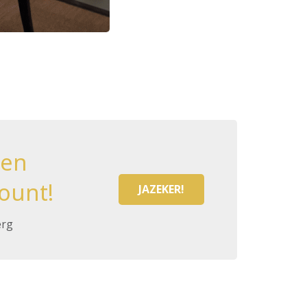
een
ount!
JAZEKER!
erg