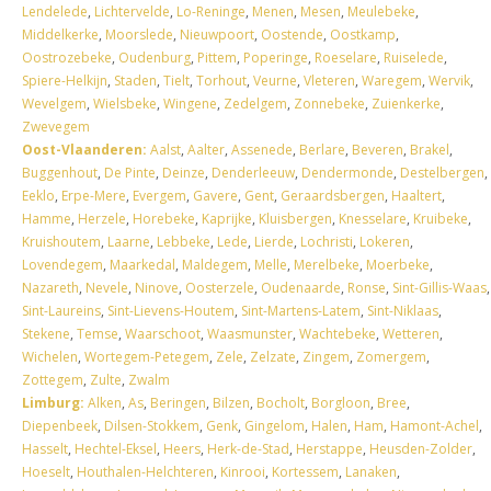
Lendelede
,
Lichtervelde
,
Lo-Reninge
,
Menen
,
Mesen
,
Meulebeke
,
Middelkerke
,
Moorslede
,
Nieuwpoort
,
Oostende
,
Oostkamp
,
Oostrozebeke
,
Oudenburg
,
Pittem
,
Poperinge
,
Roeselare
,
Ruiselede
,
Spiere-Helkijn
,
Staden
,
Tielt
,
Torhout
,
Veurne
,
Vleteren
,
Waregem
,
Wervik
,
Wevelgem
,
Wielsbeke
,
Wingene
,
Zedelgem
,
Zonnebeke
,
Zuienkerke
,
Zwevegem
Oost-Vlaanderen:
Aalst
,
Aalter
,
Assenede
,
Berlare
,
Beveren
,
Brakel
,
Buggenhout
,
De Pinte
,
Deinze
,
Denderleeuw
,
Dendermonde
,
Destelbergen
,
Eeklo
,
Erpe-Mere
,
Evergem
,
Gavere
,
Gent
,
Geraardsbergen
,
Haaltert
,
Hamme
,
Herzele
,
Horebeke
,
Kaprijke
,
Kluisbergen
,
Knesselare
,
Kruibeke
,
Kruishoutem
,
Laarne
,
Lebbeke
,
Lede
,
Lierde
,
Lochristi
,
Lokeren
,
Lovendegem
,
Maarkedal
,
Maldegem
,
Melle
,
Merelbeke
,
Moerbeke
,
Nazareth
,
Nevele
,
Ninove
,
Oosterzele
,
Oudenaarde
,
Ronse
,
Sint-Gillis-Waas
,
Sint-Laureins
,
Sint-Lievens-Houtem
,
Sint-Martens-Latem
,
Sint-Niklaas
,
Stekene
,
Temse
,
Waarschoot
,
Waasmunster
,
Wachtebeke
,
Wetteren
,
Wichelen
,
Wortegem-Petegem
,
Zele
,
Zelzate
,
Zingem
,
Zomergem
,
Zottegem
,
Zulte
,
Zwalm
Limburg:
Alken
,
As
,
Beringen
,
Bilzen
,
Bocholt
,
Borgloon
,
Bree
,
Diepenbeek
,
Dilsen-Stokkem
,
Genk
,
Gingelom
,
Halen
,
Ham
,
Hamont-Achel
,
Hasselt
,
Hechtel-Eksel
,
Heers
,
Herk-de-Stad
,
Herstappe
,
Heusden-Zolder
,
Hoeselt
,
Houthalen-Helchteren
,
Kinrooi
,
Kortessem
,
Lanaken
,