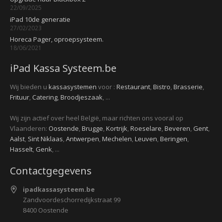
22/09/2025
iPad 10de generatie
27/02/2023
Horeca Pager, oproepsysteem.
18/06/2021
iPad Kassa Systeem.be
Wij bieden u
kassasystemen
voor :
Restaurant
,
Bistro
,
Brasserie
,
Frituur
,
Catering
,
Broodjeszaak
, ...
Wij zijn actief over heel België, maar richten ons vooral op
Vlaanderen:
Oostende
,
Brugge
,
Kortrijk
,
Roeselare
,
Beveren
,
Gent
,
Aalst
,
Sint Niklaas
,
Antwerpen
,
Mechelen
,
Leuven
,
Beringen
,
Hasselt
,
Genk
, ...
Contactgegevens
ipadkassasysteem.be
Zandvoordeschorredijkstraat 99
8400 Oostende