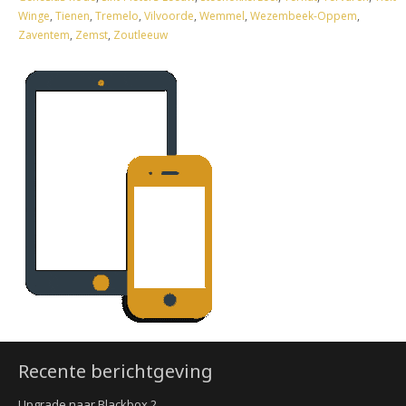
Winge
,
Tienen
,
Tremelo
,
Vilvoorde
,
Wemmel
,
Wezembeek-Oppem
,
Zaventem
,
Zemst
,
Zoutleeuw
Recente berichtgeving
Upgrade naar Blackbox 2