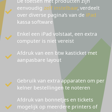
De toetsen met producten zijn
eenvoudig
zelf instelbaar
, verdeelt
over diverse pagina’s van de
iPad
kassa software
Enkel een iPad volstaat, een extra
computer is niet vereist
Afdruk van een btw kasticket met
aanpasbare layout
Gebruik van extra apparaten om per
kelner bestellingen te noteren
Afdruk van bonnetjes en tickets
mogelijk op meerdere printers of