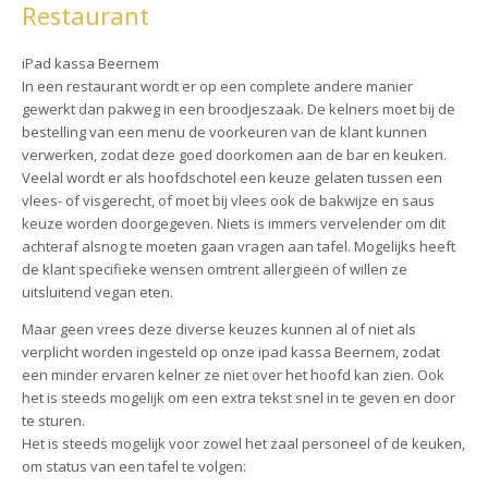
Restaurant
iPad kassa Beernem
In een restaurant wordt er op een complete andere manier
gewerkt dan pakweg in een broodjeszaak. De kelners moet bij de
bestelling van een menu de voorkeuren van de klant kunnen
verwerken, zodat deze goed doorkomen aan de bar en keuken.
Veelal wordt er als hoofdschotel een keuze gelaten tussen een
vlees- of visgerecht, of moet bij vlees ook de bakwijze en saus
keuze worden doorgegeven. Niets is immers vervelender om dit
achteraf alsnog te moeten gaan vragen aan tafel. Mogelijks heeft
de klant specifieke wensen omtrent allergieën of willen ze
uitsluitend vegan eten.
Maar geen vrees deze diverse keuzes kunnen al of niet als
verplicht worden ingesteld op onze ipad kassa Beernem, zodat
een minder ervaren kelner ze niet over het hoofd kan zien. Ook
het is steeds mogelijk om een extra tekst snel in te geven en door
te sturen.
Het is steeds mogelijk voor zowel het zaal personeel of de keuken,
om status van een tafel te volgen: