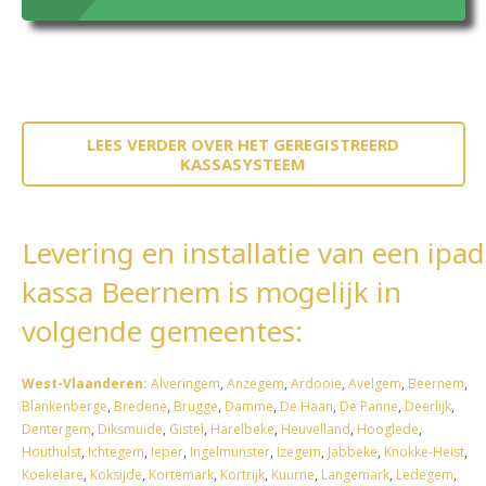
LEES VERDER OVER HET GEREGISTREERD
KASSASYSTEEM
Levering en installatie van een ipad
kassa Beernem is mogelijk in
volgende gemeentes:
West-Vlaanderen:
Alveringem
,
Anzegem
,
Ardooie
,
Avelgem
,
Beernem
,
Blankenberge
,
Bredene
,
Brugge
,
Damme
,
De Haan
,
De Panne
,
Deerlijk
,
Dentergem
,
Diksmuide
,
Gistel
,
Harelbeke
,
Heuvelland
,
Hooglede
,
Houthulst
,
Ichtegem
,
Ieper
,
Ingelmunster
,
Izegem
,
Jabbeke
,
Knokke-Heist
,
Koekelare
,
Koksijde
,
Kortemark
,
Kortrijk
,
Kuurne
,
Langemark
,
Ledegem
,