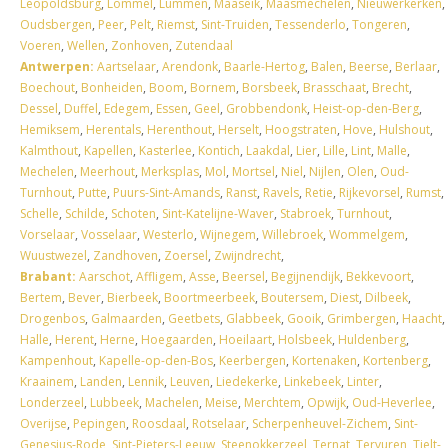
Leopoldsburg
,
Lommel
,
Lummen
,
Maaseik
,
Maasmechelen
,
Nieuwerkerken
,
Oudsbergen
,
Peer
,
Pelt
,
Riemst
,
Sint-Truiden
,
Tessenderlo
,
Tongeren
,
Voeren
,
Wellen
,
Zonhoven
,
Zutendaal
Antwerpen:
Aartselaar
,
Arendonk
,
Baarle-Hertog
,
Balen
,
Beerse
,
Berlaar
,
Boechout
,
Bonheiden
,
Boom
,
Bornem
,
Borsbeek
,
Brasschaat
,
Brecht
,
Dessel
,
Duffel
,
Edegem
,
Essen
,
Geel
,
Grobbendonk
,
Heist-op-den-Berg
,
Hemiksem
,
Herentals
,
Herenthout
,
Herselt
,
Hoogstraten
,
Hove
,
Hulshout
,
Kalmthout
,
Kapellen
,
Kasterlee
,
Kontich
,
Laakdal
,
Lier
,
Lille
,
Lint
,
Malle
,
Mechelen
,
Meerhout
,
Merksplas
,
Mol
,
Mortsel
,
Niel
,
Nijlen
,
Olen
,
Oud-
Turnhout
,
Putte
,
Puurs-Sint-Amands
,
Ranst
,
Ravels
,
Retie
,
Rijkevorsel
,
Rumst
,
Schelle
,
Schilde
,
Schoten
,
Sint-Katelijne-Waver
,
Stabroek
,
Turnhout
,
Vorselaar
,
Vosselaar
,
Westerlo
,
Wijnegem
,
Willebroek
,
Wommelgem
,
Wuustwezel
,
Zandhoven
,
Zoersel
,
Zwijndrecht
,
Brabant:
Aarschot
,
Affligem
,
Asse
,
Beersel
,
Begijnendijk
,
Bekkevoort
,
Bertem
,
Bever
,
Bierbeek
,
Boortmeerbeek
,
Boutersem
,
Diest
,
Dilbeek
,
Drogenbos
,
Galmaarden
,
Geetbets
,
Glabbeek
,
Gooik
,
Grimbergen
,
Haacht
,
Halle
,
Herent
,
Herne
,
Hoegaarden
,
Hoeilaart
,
Holsbeek
,
Huldenberg
,
Kampenhout
,
Kapelle-op-den-Bos
,
Keerbergen
,
Kortenaken
,
Kortenberg
,
Kraainem
,
Landen
,
Lennik
,
Leuven
,
Liedekerke
,
Linkebeek
,
Linter
,
Londerzeel
,
Lubbeek
,
Machelen
,
Meise
,
Merchtem
,
Opwijk
,
Oud-Heverlee
,
Overijse
,
Pepingen
,
Roosdaal
,
Rotselaar
,
Scherpenheuvel-Zichem
,
Sint-
Genesius-Rode
,
Sint-Pieters-Leeuw
,
Steenokkerzeel
,
Ternat
,
Tervuren
,
Tielt-