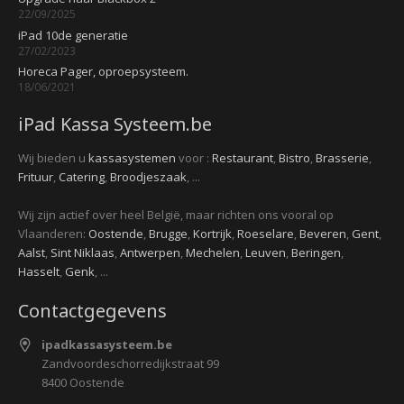
22/09/2025
iPad 10de generatie
27/02/2023
Horeca Pager, oproepsysteem.
18/06/2021
iPad Kassa Systeem.be
Wij bieden u
kassasystemen
voor :
Restaurant
,
Bistro
,
Brasserie
,
Frituur
,
Catering
,
Broodjeszaak
, ...
Wij zijn actief over heel België, maar richten ons vooral op
Vlaanderen:
Oostende
,
Brugge
,
Kortrijk
,
Roeselare
,
Beveren
,
Gent
,
Aalst
,
Sint Niklaas
,
Antwerpen
,
Mechelen
,
Leuven
,
Beringen
,
Hasselt
,
Genk
, ...
Contactgegevens
ipadkassasysteem.be
Zandvoordeschorredijkstraat 99
8400 Oostende