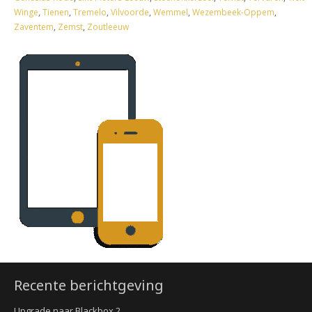
Winge
,
Tienen
,
Tremelo
,
Vilvoorde
,
Wemmel
,
Wezembeek-Oppem
,
Zaventem
,
Zemst
,
Zoutleeuw
Recente berichtgeving
Upgrade naar Blackbox 2