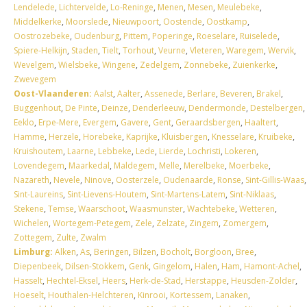
Lendelede
,
Lichtervelde
,
Lo-Reninge
,
Menen
,
Mesen
,
Meulebeke
,
Middelkerke
,
Moorslede
,
Nieuwpoort
,
Oostende
,
Oostkamp
,
Oostrozebeke
,
Oudenburg
,
Pittem
,
Poperinge
,
Roeselare
,
Ruiselede
,
Spiere-Helkijn
,
Staden
,
Tielt
,
Torhout
,
Veurne
,
Vleteren
,
Waregem
,
Wervik
,
Wevelgem
,
Wielsbeke
,
Wingene
,
Zedelgem
,
Zonnebeke
,
Zuienkerke
,
Zwevegem
Oost-Vlaanderen:
Aalst
,
Aalter
,
Assenede
,
Berlare
,
Beveren
,
Brakel
,
Buggenhout
,
De Pinte
,
Deinze
,
Denderleeuw
,
Dendermonde
,
Destelbergen
,
Eeklo
,
Erpe-Mere
,
Evergem
,
Gavere
,
Gent
,
Geraardsbergen
,
Haaltert
,
Hamme
,
Herzele
,
Horebeke
,
Kaprijke
,
Kluisbergen
,
Knesselare
,
Kruibeke
,
Kruishoutem
,
Laarne
,
Lebbeke
,
Lede
,
Lierde
,
Lochristi
,
Lokeren
,
Lovendegem
,
Maarkedal
,
Maldegem
,
Melle
,
Merelbeke
,
Moerbeke
,
Nazareth
,
Nevele
,
Ninove
,
Oosterzele
,
Oudenaarde
,
Ronse
,
Sint-Gillis-Waas
,
Sint-Laureins
,
Sint-Lievens-Houtem
,
Sint-Martens-Latem
,
Sint-Niklaas
,
Stekene
,
Temse
,
Waarschoot
,
Waasmunster
,
Wachtebeke
,
Wetteren
,
Wichelen
,
Wortegem-Petegem
,
Zele
,
Zelzate
,
Zingem
,
Zomergem
,
Zottegem
,
Zulte
,
Zwalm
Limburg:
Alken
,
As
,
Beringen
,
Bilzen
,
Bocholt
,
Borgloon
,
Bree
,
Diepenbeek
,
Dilsen-Stokkem
,
Genk
,
Gingelom
,
Halen
,
Ham
,
Hamont-Achel
,
Hasselt
,
Hechtel-Eksel
,
Heers
,
Herk-de-Stad
,
Herstappe
,
Heusden-Zolder
,
Hoeselt
,
Houthalen-Helchteren
,
Kinrooi
,
Kortessem
,
Lanaken
,