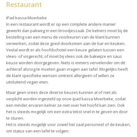
Restaurant
iPad kassa Moerbeke
In een restaurant wordt er op een complete andere manier
gewerkt dan pakweg in een broodjeszaak. De kelners moet bij de
bestelling van een menu de voorkeuren van de klant kunnen
verwerken, zodat deze goed doorkomen aan de bar en keuken.
Veelal wordt er als hoofdschotel een keuze gelaten tussen een
vlees- of visgerecht, of moet bij vlees ook de bakwijze en saus
keuze worden doorgegeven. Niets is immers vervelender om dit
achteraf alsnog te moeten gaan vragen aan tafel. Mogelijks heeft
de klant specifieke wensen omtrent allergieën of willen ze
uitsluitend vegan eten.
Maar geen vrees deze diverse keuzes kunnen al of niet als
verplicht worden ingesteld op onze ipad kassa Moerbeke, zodat
een minder ervaren kelner ze niet over het hoofd kan zien. Ook
het is steeds mogelijk om een extra tekst snel in te geven en door
te sturen.
Het is steeds mogelijk voor zowel het zaal personeel of de keuken,
om status van een tafel te volgen: