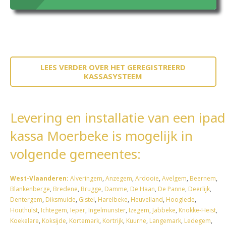
LEES VERDER OVER HET GEREGISTREERD
KASSASYSTEEM
Levering en installatie van een ipad
kassa Moerbeke is mogelijk in
volgende gemeentes:
West-Vlaanderen:
Alveringem
,
Anzegem
,
Ardooie
,
Avelgem
,
Beernem
,
Blankenberge
,
Bredene
,
Brugge
,
Damme
,
De Haan
,
De Panne
,
Deerlijk
,
Dentergem
,
Diksmuide
,
Gistel
,
Harelbeke
,
Heuvelland
,
Hooglede
,
Houthulst
,
Ichtegem
,
Ieper
,
Ingelmunster
,
Izegem
,
Jabbeke
,
Knokke-Heist
,
Koekelare
,
Koksijde
,
Kortemark
,
Kortrijk
,
Kuurne
,
Langemark
,
Ledegem
,