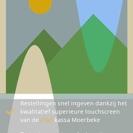
Bestellingen snel ingeven dankzij het
kwalitatief superieure touchscreen
van de
iPad
kassa Moerbeke