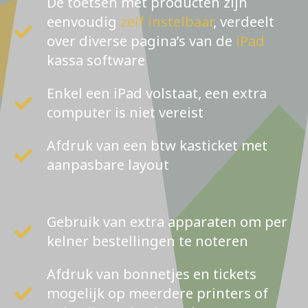
De toetsen met producten zijn
eenvoudig
zelf instelbaar
, verdeelt
over diverse pagina’s van de
iPad
kassa software
Enkel een iPad volstaat, een extra
computer is niet vereist
Afdruk van een btw kasticket met
aanpasbare layout
Gebruik van extra apparaten om per
kelner bestellingen te noteren
Afdruk van bonnetjes en tickets
mogelijk op meerdere printers of