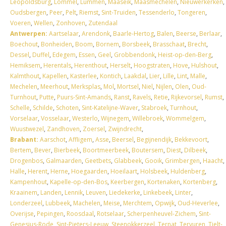
Leopoldsburg
,
Lommel
,
Lummen
,
Maaseik
,
Maasmechelen
,
Nieuwerkerken
,
Oudsbergen
,
Peer
,
Pelt
,
Riemst
,
Sint-Truiden
,
Tessenderlo
,
Tongeren
,
Voeren
,
Wellen
,
Zonhoven
,
Zutendaal
Antwerpen:
Aartselaar
,
Arendonk
,
Baarle-Hertog
,
Balen
,
Beerse
,
Berlaar
,
Boechout
,
Bonheiden
,
Boom
,
Bornem
,
Borsbeek
,
Brasschaat
,
Brecht
,
Dessel
,
Duffel
,
Edegem
,
Essen
,
Geel
,
Grobbendonk
,
Heist-op-den-Berg
,
Hemiksem
,
Herentals
,
Herenthout
,
Herselt
,
Hoogstraten
,
Hove
,
Hulshout
,
Kalmthout
,
Kapellen
,
Kasterlee
,
Kontich
,
Laakdal
,
Lier
,
Lille
,
Lint
,
Malle
,
Mechelen
,
Meerhout
,
Merksplas
,
Mol
,
Mortsel
,
Niel
,
Nijlen
,
Olen
,
Oud-
Turnhout
,
Putte
,
Puurs-Sint-Amands
,
Ranst
,
Ravels
,
Retie
,
Rijkevorsel
,
Rumst
,
Schelle
,
Schilde
,
Schoten
,
Sint-Katelijne-Waver
,
Stabroek
,
Turnhout
,
Vorselaar
,
Vosselaar
,
Westerlo
,
Wijnegem
,
Willebroek
,
Wommelgem
,
Wuustwezel
,
Zandhoven
,
Zoersel
,
Zwijndrecht
,
Brabant:
Aarschot
,
Affligem
,
Asse
,
Beersel
,
Begijnendijk
,
Bekkevoort
,
Bertem
,
Bever
,
Bierbeek
,
Boortmeerbeek
,
Boutersem
,
Diest
,
Dilbeek
,
Drogenbos
,
Galmaarden
,
Geetbets
,
Glabbeek
,
Gooik
,
Grimbergen
,
Haacht
,
Halle
,
Herent
,
Herne
,
Hoegaarden
,
Hoeilaart
,
Holsbeek
,
Huldenberg
,
Kampenhout
,
Kapelle-op-den-Bos
,
Keerbergen
,
Kortenaken
,
Kortenberg
,
Kraainem
,
Landen
,
Lennik
,
Leuven
,
Liedekerke
,
Linkebeek
,
Linter
,
Londerzeel
,
Lubbeek
,
Machelen
,
Meise
,
Merchtem
,
Opwijk
,
Oud-Heverlee
,
Overijse
,
Pepingen
,
Roosdaal
,
Rotselaar
,
Scherpenheuvel-Zichem
,
Sint-
Genesius-Rode
,
Sint-Pieters-Leeuw
,
Steenokkerzeel
,
Ternat
,
Tervuren
,
Tielt-