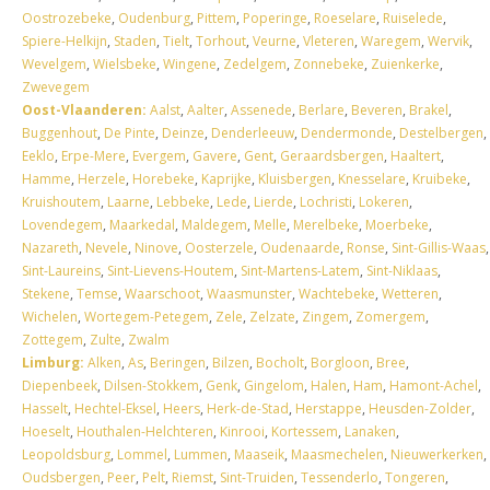
Oostrozebeke
,
Oudenburg
,
Pittem
,
Poperinge
,
Roeselare
,
Ruiselede
,
Spiere-Helkijn
,
Staden
,
Tielt
,
Torhout
,
Veurne
,
Vleteren
,
Waregem
,
Wervik
,
Wevelgem
,
Wielsbeke
,
Wingene
,
Zedelgem
,
Zonnebeke
,
Zuienkerke
,
Zwevegem
Oost-Vlaanderen:
Aalst
,
Aalter
,
Assenede
,
Berlare
,
Beveren
,
Brakel
,
Buggenhout
,
De Pinte
,
Deinze
,
Denderleeuw
,
Dendermonde
,
Destelbergen
,
Eeklo
,
Erpe-Mere
,
Evergem
,
Gavere
,
Gent
,
Geraardsbergen
,
Haaltert
,
Hamme
,
Herzele
,
Horebeke
,
Kaprijke
,
Kluisbergen
,
Knesselare
,
Kruibeke
,
Kruishoutem
,
Laarne
,
Lebbeke
,
Lede
,
Lierde
,
Lochristi
,
Lokeren
,
Lovendegem
,
Maarkedal
,
Maldegem
,
Melle
,
Merelbeke
,
Moerbeke
,
Nazareth
,
Nevele
,
Ninove
,
Oosterzele
,
Oudenaarde
,
Ronse
,
Sint-Gillis-Waas
,
Sint-Laureins
,
Sint-Lievens-Houtem
,
Sint-Martens-Latem
,
Sint-Niklaas
,
Stekene
,
Temse
,
Waarschoot
,
Waasmunster
,
Wachtebeke
,
Wetteren
,
Wichelen
,
Wortegem-Petegem
,
Zele
,
Zelzate
,
Zingem
,
Zomergem
,
Zottegem
,
Zulte
,
Zwalm
Limburg:
Alken
,
As
,
Beringen
,
Bilzen
,
Bocholt
,
Borgloon
,
Bree
,
Diepenbeek
,
Dilsen-Stokkem
,
Genk
,
Gingelom
,
Halen
,
Ham
,
Hamont-Achel
,
Hasselt
,
Hechtel-Eksel
,
Heers
,
Herk-de-Stad
,
Herstappe
,
Heusden-Zolder
,
Hoeselt
,
Houthalen-Helchteren
,
Kinrooi
,
Kortessem
,
Lanaken
,
Leopoldsburg
,
Lommel
,
Lummen
,
Maaseik
,
Maasmechelen
,
Nieuwerkerken
,
Oudsbergen
,
Peer
,
Pelt
,
Riemst
,
Sint-Truiden
,
Tessenderlo
,
Tongeren
,