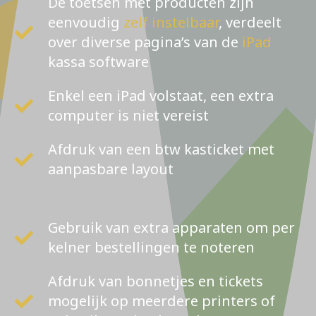
De toetsen met producten zijn
eenvoudig
zelf instelbaar
, verdeelt
over diverse pagina’s van de
iPad
kassa software
Enkel een iPad volstaat, een extra
computer is niet vereist
Afdruk van een btw kasticket met
aanpasbare layout
Gebruik van extra apparaten om per
kelner bestellingen te noteren
Afdruk van bonnetjes en tickets
mogelijk op meerdere printers of