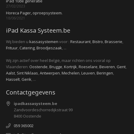
iPad 10de generatie
27/02/2023
Horeca Pager, oproepsysteem.
18/06/2021
iPad Kassa Systeem.be
Wij bieden u
kassasystemen
voor :
Restaurant
,
Bistro
,
Brasserie
,
Frituur
,
Catering
,
Broodjeszaak
, ...
Wij zijn actief over heel België, maar richten ons vooral op
Vlaanderen:
Oostende
,
Brugge
,
Kortrijk
,
Roeselare
,
Beveren
,
Gent
,
Aalst
,
Sint Niklaas
,
Antwerpen
,
Mechelen
,
Leuven
,
Beringen
,
Hasselt
,
Genk
, ...
Contactgegevens
ipadkassasysteem.be
Zandvoordeschorredijkstraat 99
8400 Oostende
059 365002