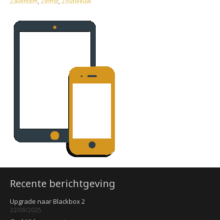
Zaventem
,
Zemst
,
Zoutleeuw
Recente berichtgeving
Upgrade naar Blackbox 2
22/09/2025