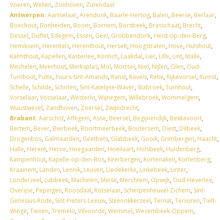
Voeren
,
Wellen
,
Zonhoven
,
Zutendaal
Antwerpen:
Aartselaar
,
Arendonk
,
Baarle-Hertog
,
Balen
,
Beerse
,
Berlaar
,
Boechout
,
Bonheiden
,
Boom
,
Bornem
,
Borsbeek
,
Brasschaat
,
Brecht
,
Dessel
,
Duffel
,
Edegem
,
Essen
,
Geel
,
Grobbendonk
,
Heist-op-den-Berg
,
Hemiksem
,
Herentals
,
Herenthout
,
Herselt
,
Hoogstraten
,
Hove
,
Hulshout
,
Kalmthout
,
Kapellen
,
Kasterlee
,
Kontich
,
Laakdal
,
Lier
,
Lille
,
Lint
,
Malle
,
Mechelen
,
Meerhout
,
Merksplas
,
Mol
,
Mortsel
,
Niel
,
Nijlen
,
Olen
,
Oud-
Turnhout
,
Putte
,
Puurs-Sint-Amands
,
Ranst
,
Ravels
,
Retie
,
Rijkevorsel
,
Rumst
,
Schelle
,
Schilde
,
Schoten
,
Sint-Katelijne-Waver
,
Stabroek
,
Turnhout
,
Vorselaar
,
Vosselaar
,
Westerlo
,
Wijnegem
,
Willebroek
,
Wommelgem
,
Wuustwezel
,
Zandhoven
,
Zoersel
,
Zwijndrecht
,
Brabant:
Aarschot
,
Affligem
,
Asse
,
Beersel
,
Begijnendijk
,
Bekkevoort
,
Bertem
,
Bever
,
Bierbeek
,
Boortmeerbeek
,
Boutersem
,
Diest
,
Dilbeek
,
Drogenbos
,
Galmaarden
,
Geetbets
,
Glabbeek
,
Gooik
,
Grimbergen
,
Haacht
,
Halle
,
Herent
,
Herne
,
Hoegaarden
,
Hoeilaart
,
Holsbeek
,
Huldenberg
,
Kampenhout
,
Kapelle-op-den-Bos
,
Keerbergen
,
Kortenaken
,
Kortenberg
,
Kraainem
,
Landen
,
Lennik
,
Leuven
,
Liedekerke
,
Linkebeek
,
Linter
,
Londerzeel
,
Lubbeek
,
Machelen
,
Meise
,
Merchtem
,
Opwijk
,
Oud-Heverlee
,
Overijse
,
Pepingen
,
Roosdaal
,
Rotselaar
,
Scherpenheuvel-Zichem
,
Sint-
Genesius-Rode
,
Sint-Pieters-Leeuw
,
Steenokkerzeel
,
Ternat
,
Tervuren
,
Tielt-
Winge
,
Tienen
,
Tremelo
,
Vilvoorde
,
Wemmel
,
Wezembeek-Oppem
,