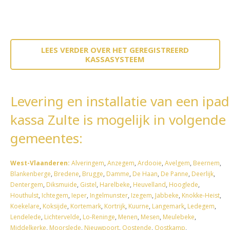
LEES VERDER OVER HET GEREGISTREERD
KASSASYSTEEM
Levering en installatie van een ipad
kassa Zulte is mogelijk in volgende
gemeentes:
West-Vlaanderen:
Alveringem
,
Anzegem
,
Ardooie
,
Avelgem
,
Beernem
,
Blankenberge
,
Bredene
,
Brugge
,
Damme
,
De Haan
,
De Panne
,
Deerlijk
,
Dentergem
,
Diksmuide
,
Gistel
,
Harelbeke
,
Heuvelland
,
Hooglede
,
Houthulst
,
Ichtegem
,
Ieper
,
Ingelmunster
,
Izegem
,
Jabbeke
,
Knokke-Heist
,
Koekelare
,
Koksijde
,
Kortemark
,
Kortrijk
,
Kuurne
,
Langemark
,
Ledegem
,
Lendelede
,
Lichtervelde
,
Lo-Reninge
,
Menen
,
Mesen
,
Meulebeke
,
Middelkerke
,
Moorslede
,
Nieuwpoort
,
Oostende
,
Oostkamp
,