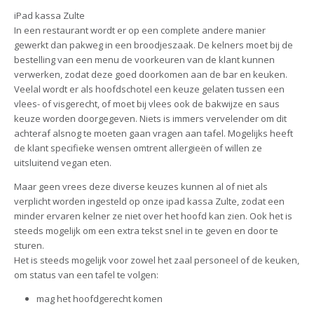
iPad kassa Zulte
In een restaurant wordt er op een complete andere manier
gewerkt dan pakweg in een broodjeszaak. De kelners moet bij de
bestelling van een menu de voorkeuren van de klant kunnen
verwerken, zodat deze goed doorkomen aan de bar en keuken.
Veelal wordt er als hoofdschotel een keuze gelaten tussen een
vlees- of visgerecht, of moet bij vlees ook de bakwijze en saus
keuze worden doorgegeven. Niets is immers vervelender om dit
achteraf alsnog te moeten gaan vragen aan tafel. Mogelijks heeft
de klant specifieke wensen omtrent allergieën of willen ze
uitsluitend vegan eten.
Maar geen vrees deze diverse keuzes kunnen al of niet als
verplicht worden ingesteld op onze ipad kassa Zulte, zodat een
minder ervaren kelner ze niet over het hoofd kan zien. Ook het is
steeds mogelijk om een extra tekst snel in te geven en door te
sturen.
Het is steeds mogelijk voor zowel het zaal personeel of de keuken,
om status van een tafel te volgen:
mag het hoofdgerecht komen