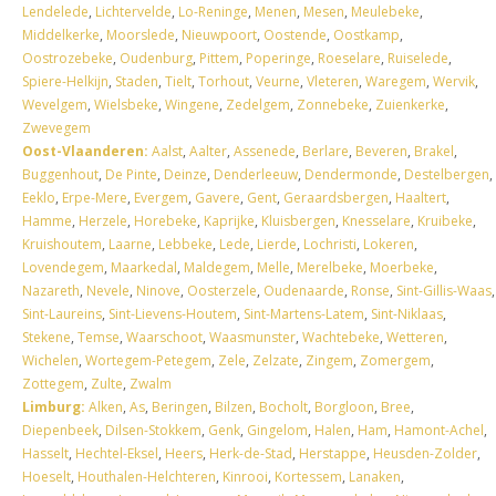
Lendelede
,
Lichtervelde
,
Lo-Reninge
,
Menen
,
Mesen
,
Meulebeke
,
Middelkerke
,
Moorslede
,
Nieuwpoort
,
Oostende
,
Oostkamp
,
Oostrozebeke
,
Oudenburg
,
Pittem
,
Poperinge
,
Roeselare
,
Ruiselede
,
Spiere-Helkijn
,
Staden
,
Tielt
,
Torhout
,
Veurne
,
Vleteren
,
Waregem
,
Wervik
,
Wevelgem
,
Wielsbeke
,
Wingene
,
Zedelgem
,
Zonnebeke
,
Zuienkerke
,
Zwevegem
Oost-Vlaanderen:
Aalst
,
Aalter
,
Assenede
,
Berlare
,
Beveren
,
Brakel
,
Buggenhout
,
De Pinte
,
Deinze
,
Denderleeuw
,
Dendermonde
,
Destelbergen
,
Eeklo
,
Erpe-Mere
,
Evergem
,
Gavere
,
Gent
,
Geraardsbergen
,
Haaltert
,
Hamme
,
Herzele
,
Horebeke
,
Kaprijke
,
Kluisbergen
,
Knesselare
,
Kruibeke
,
Kruishoutem
,
Laarne
,
Lebbeke
,
Lede
,
Lierde
,
Lochristi
,
Lokeren
,
Lovendegem
,
Maarkedal
,
Maldegem
,
Melle
,
Merelbeke
,
Moerbeke
,
Nazareth
,
Nevele
,
Ninove
,
Oosterzele
,
Oudenaarde
,
Ronse
,
Sint-Gillis-Waas
,
Sint-Laureins
,
Sint-Lievens-Houtem
,
Sint-Martens-Latem
,
Sint-Niklaas
,
Stekene
,
Temse
,
Waarschoot
,
Waasmunster
,
Wachtebeke
,
Wetteren
,
Wichelen
,
Wortegem-Petegem
,
Zele
,
Zelzate
,
Zingem
,
Zomergem
,
Zottegem
,
Zulte
,
Zwalm
Limburg:
Alken
,
As
,
Beringen
,
Bilzen
,
Bocholt
,
Borgloon
,
Bree
,
Diepenbeek
,
Dilsen-Stokkem
,
Genk
,
Gingelom
,
Halen
,
Ham
,
Hamont-Achel
,
Hasselt
,
Hechtel-Eksel
,
Heers
,
Herk-de-Stad
,
Herstappe
,
Heusden-Zolder
,
Hoeselt
,
Houthalen-Helchteren
,
Kinrooi
,
Kortessem
,
Lanaken
,