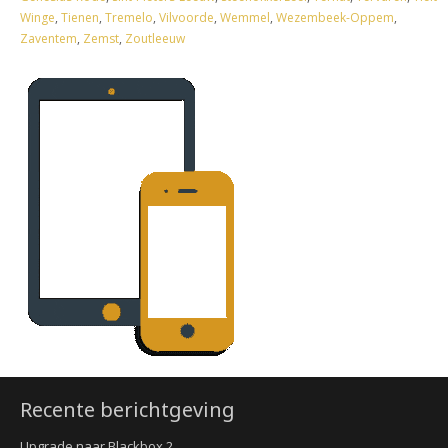
Winge
,
Tienen
,
Tremelo
,
Vilvoorde
,
Wemmel
,
Wezembeek-Oppem
,
Zaventem
,
Zemst
,
Zoutleeuw
Recente berichtgeving
Upgrade naar Blackbox 2