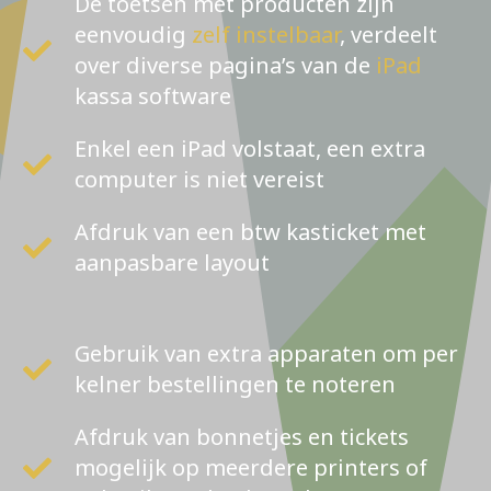
De toetsen met producten zijn
eenvoudig
zelf instelbaar
, verdeelt
over diverse pagina’s van de
iPad
kassa software
Enkel een iPad volstaat, een extra
computer is niet vereist
Afdruk van een btw kasticket met
aanpasbare layout
Gebruik van extra apparaten om per
kelner bestellingen te noteren
Afdruk van bonnetjes en tickets
mogelijk op meerdere printers of