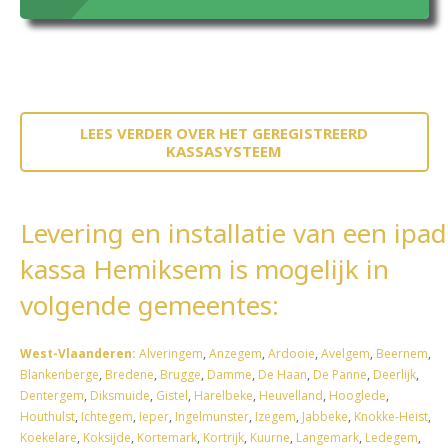
LEES VERDER OVER HET GEREGISTREERD
KASSASYSTEEM
Levering en installatie van een ipad
kassa Hemiksem is mogelijk in
volgende gemeentes:
West-Vlaanderen:
Alveringem
,
Anzegem
,
Ardooie
,
Avelgem
,
Beernem
,
Blankenberge
,
Bredene
,
Brugge
,
Damme
,
De Haan
,
De Panne
,
Deerlijk
,
Dentergem
,
Diksmuide
,
Gistel
,
Harelbeke
,
Heuvelland
,
Hooglede
,
Houthulst
,
Ichtegem
,
Ieper
,
Ingelmunster
,
Izegem
,
Jabbeke
,
Knokke-Heist
,
Koekelare
,
Koksijde
,
Kortemark
,
Kortrijk
,
Kuurne
,
Langemark
,
Ledegem
,