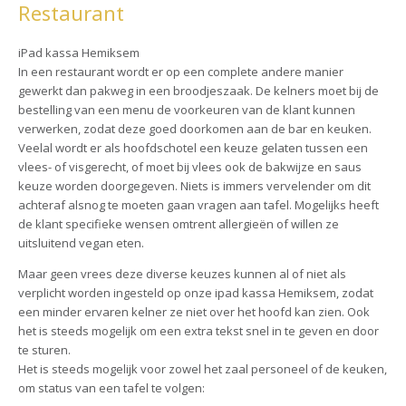
Restaurant
iPad kassa Hemiksem
In een restaurant wordt er op een complete andere manier
gewerkt dan pakweg in een broodjeszaak. De kelners moet bij de
bestelling van een menu de voorkeuren van de klant kunnen
verwerken, zodat deze goed doorkomen aan de bar en keuken.
Veelal wordt er als hoofdschotel een keuze gelaten tussen een
vlees- of visgerecht, of moet bij vlees ook de bakwijze en saus
keuze worden doorgegeven. Niets is immers vervelender om dit
achteraf alsnog te moeten gaan vragen aan tafel. Mogelijks heeft
de klant specifieke wensen omtrent allergieën of willen ze
uitsluitend vegan eten.
Maar geen vrees deze diverse keuzes kunnen al of niet als
verplicht worden ingesteld op onze ipad kassa Hemiksem, zodat
een minder ervaren kelner ze niet over het hoofd kan zien. Ook
het is steeds mogelijk om een extra tekst snel in te geven en door
te sturen.
Het is steeds mogelijk voor zowel het zaal personeel of de keuken,
om status van een tafel te volgen: