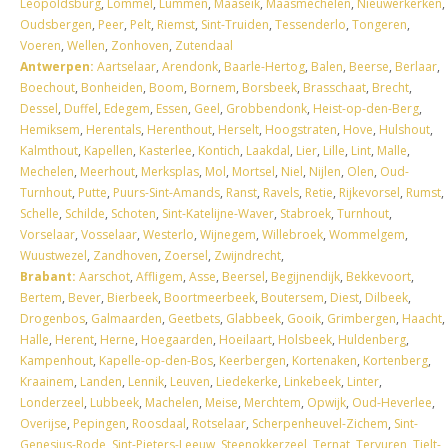
Leopoldsburg
,
Lommel
,
Lummen
,
Maaseik
,
Maasmechelen
,
Nieuwerkerken
,
Oudsbergen
,
Peer
,
Pelt
,
Riemst
,
Sint-Truiden
,
Tessenderlo
,
Tongeren
,
Voeren
,
Wellen
,
Zonhoven
,
Zutendaal
Antwerpen:
Aartselaar
,
Arendonk
,
Baarle-Hertog
,
Balen
,
Beerse
,
Berlaar
,
Boechout
,
Bonheiden
,
Boom
,
Bornem
,
Borsbeek
,
Brasschaat
,
Brecht
,
Dessel
,
Duffel
,
Edegem
,
Essen
,
Geel
,
Grobbendonk
,
Heist-op-den-Berg
,
Hemiksem
,
Herentals
,
Herenthout
,
Herselt
,
Hoogstraten
,
Hove
,
Hulshout
,
Kalmthout
,
Kapellen
,
Kasterlee
,
Kontich
,
Laakdal
,
Lier
,
Lille
,
Lint
,
Malle
,
Mechelen
,
Meerhout
,
Merksplas
,
Mol
,
Mortsel
,
Niel
,
Nijlen
,
Olen
,
Oud-
Turnhout
,
Putte
,
Puurs-Sint-Amands
,
Ranst
,
Ravels
,
Retie
,
Rijkevorsel
,
Rumst
,
Schelle
,
Schilde
,
Schoten
,
Sint-Katelijne-Waver
,
Stabroek
,
Turnhout
,
Vorselaar
,
Vosselaar
,
Westerlo
,
Wijnegem
,
Willebroek
,
Wommelgem
,
Wuustwezel
,
Zandhoven
,
Zoersel
,
Zwijndrecht
,
Brabant:
Aarschot
,
Affligem
,
Asse
,
Beersel
,
Begijnendijk
,
Bekkevoort
,
Bertem
,
Bever
,
Bierbeek
,
Boortmeerbeek
,
Boutersem
,
Diest
,
Dilbeek
,
Drogenbos
,
Galmaarden
,
Geetbets
,
Glabbeek
,
Gooik
,
Grimbergen
,
Haacht
,
Halle
,
Herent
,
Herne
,
Hoegaarden
,
Hoeilaart
,
Holsbeek
,
Huldenberg
,
Kampenhout
,
Kapelle-op-den-Bos
,
Keerbergen
,
Kortenaken
,
Kortenberg
,
Kraainem
,
Landen
,
Lennik
,
Leuven
,
Liedekerke
,
Linkebeek
,
Linter
,
Londerzeel
,
Lubbeek
,
Machelen
,
Meise
,
Merchtem
,
Opwijk
,
Oud-Heverlee
,
Overijse
,
Pepingen
,
Roosdaal
,
Rotselaar
,
Scherpenheuvel-Zichem
,
Sint-
Genesius-Rode
,
Sint-Pieters-Leeuw
,
Steenokkerzeel
,
Ternat
,
Tervuren
,
Tielt-