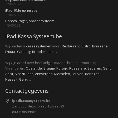
22/09/2025
iPad 10de generatie
27/02/2023
Horeca Pager, oproepsysteem.
18/06/2021
iPad Kassa Systeem.be
Wij bieden u
kassasystemen
voor :
Restaurant
,
Bistro
,
Brasserie
,
Frituur
,
Catering
,
Broodjeszaak
, ...
Wij zijn actief over heel België, maar richten ons vooral op
Vlaanderen:
Oostende
,
Brugge
,
Kortrijk
,
Roeselare
,
Beveren
,
Gent
,
Aalst
,
Sint Niklaas
,
Antwerpen
,
Mechelen
,
Leuven
,
Beringen
,
Hasselt
,
Genk
, ...
Contactgegevens
ipadkassasysteem.be
Zandvoordeschorredijkstraat 99
8400 Oostende