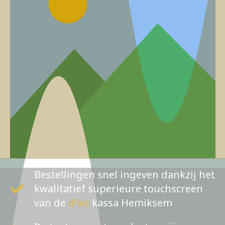
Bestellingen snel ingeven dankzij het
kwalitatief superieure touchscreen
van de
iPad
kassa Hemiksem