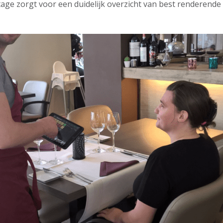
tage zorgt voor een duidelijk overzicht van best renderende