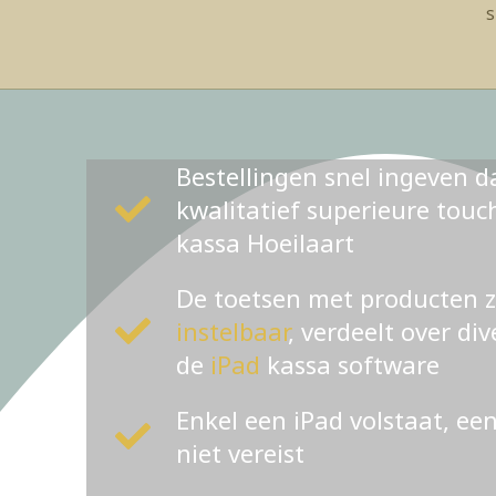
s
Bestellingen snel ingeven d
kwalitatief superieure tou
kassa Hoeilaart
De toetsen met producten 
instelbaar
, verdeelt over di
de
iPad
kassa software
Enkel een iPad volstaat, ee
niet vereist