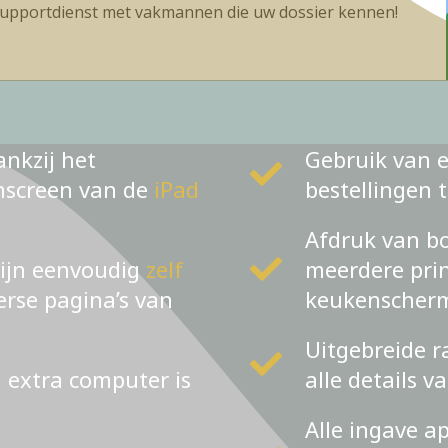
upportdienst met vakmannen die uw dossier kennen!
ankzij het
Gebruik van e
chscreen van de
iPad
bestellingen 
Afdruk van bo
zijn eenvoudig
zelf
meerdere prin
verse pagina’s van
keukenscher
Uitgebreide r
n extra computer is
alle details v
Alle ingave a