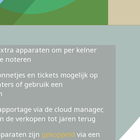
xtra apparaten om per kelner
te noteren
nnetjes en tickets mogelijk op
ters of gebruik een
m
apportage via de cloud manager,
an de verkopen tot jaren terug
pparaten zijn
gekoppeld
via een