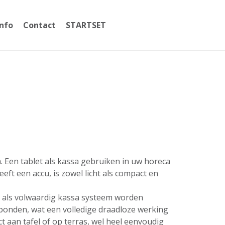
Info
Contact
STARTSET
059365002
a. Een tablet als kassa gebruiken in uw horeca
ft een accu, is zowel licht als compact en
t als volwaardig kassa systeem worden
erbonden, wat een volledige draadloze werking
 aan tafel of op terras, wel heel eenvoudig