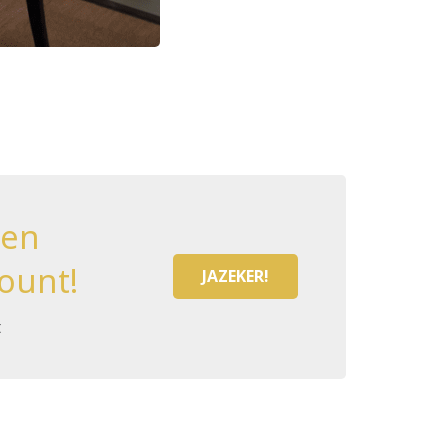
een
ount!
JAZEKER!
t