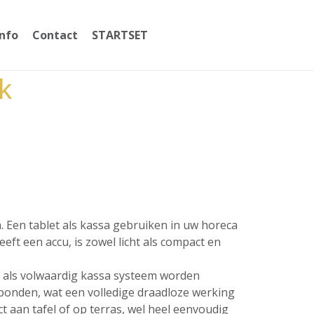
Info
Contact
STARTSET
059365002
k
a. Een tablet als kassa gebruiken in uw horeca
ft een accu, is zowel licht als compact en
t als volwaardig kassa systeem worden
erbonden, wat een volledige draadloze werking
 aan tafel of op terras, wel heel eenvoudig