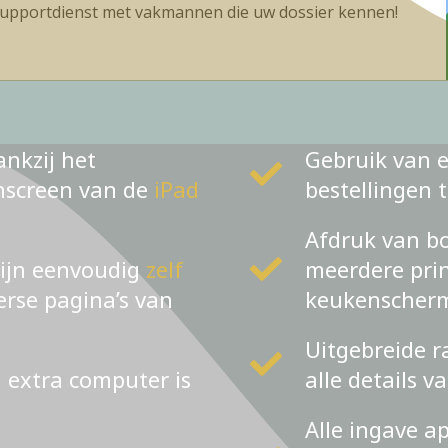
upportdienst met vakmannen die uw dossier kennen!
ankzij het
Gebruik van e
chscreen van de
iPad
bestellingen 
Afdruk van bo
zijn eenvoudig
zelf
meerdere prin
verse pagina’s van
keukenscher
Uitgebreide r
n extra computer is
alle details v
Alle ingave a