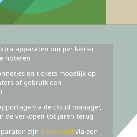
xtra apparaten om per kelner
te noteren
nnetjes en tickets mogelijk op
ters of gebruik een
m
apportage via de cloud manager,
an de verkopen tot jaren terug
pparaten zijn
gekoppeld
via een