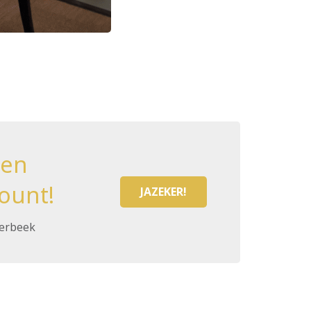
een
ount!
JAZEKER!
eerbeek