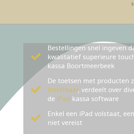
s
Bestellingen snel ingeven d
kwalitatief superieure tou
kassa Boortmeerbeek
De toetsen met producten 
instelbaar
, verdeelt over di
de
iPad
kassa software
Enkel een iPad volstaat, ee
niet vereist