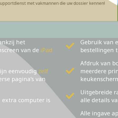
upportdienst met vakmannen die uw dossier kennen!
ankzij het
Gebruik van e
chscreen van de
iPad
bestellingen 
Afdruk van bo
zijn eenvoudig
zelf
meerdere prin
verse pagina’s van
keukenscher
Uitgebreide r
n extra computer is
alle details v
Alle ingave a