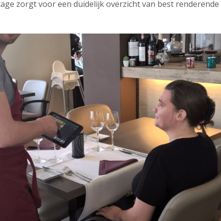
tage zorgt voor een duidelijk overzicht van best renderende