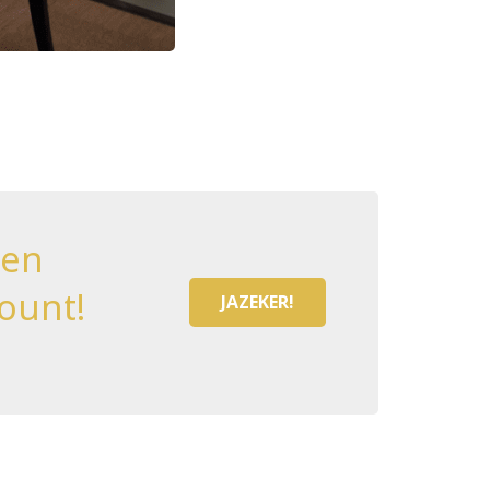
een
ount!
JAZEKER!