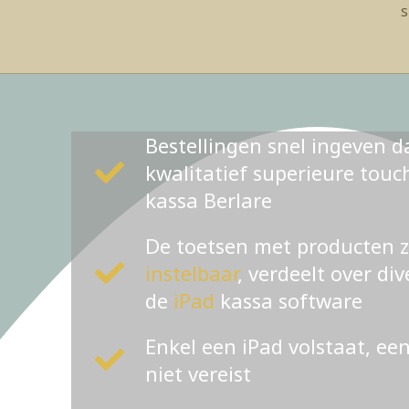
s
Bestellingen snel ingeven d
kwalitatief superieure tou
kassa Berlare
De toetsen met producten 
instelbaar
, verdeelt over di
de
iPad
kassa software
Enkel een iPad volstaat, ee
niet vereist