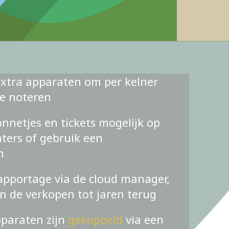
xtra apparaten om per kelner
te noteren
nnetjes en tickets mogelijk op
ters of gebruik een
m
apportage via de cloud manager,
an de verkopen tot jaren terug
pparaten zijn
gekoppeld
via een