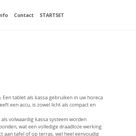
Info
Contact
STARTSET
059365002
a. Een tablet als kassa gebruiken in uw horeca
ft een accu, is zowel licht als compact en
t als volwaardig kassa systeem worden
erbonden, wat een volledige draadloze werking
 aan tafel of op terras, wel heel eenvoudig