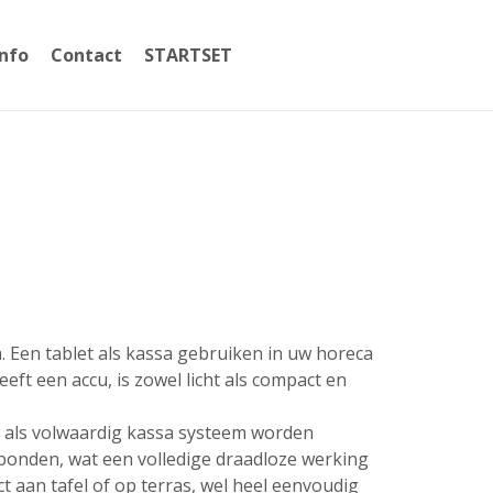
Info
Contact
STARTSET
059365002
a. Een tablet als kassa gebruiken in uw horeca
ft een accu, is zowel licht als compact en
t als volwaardig kassa systeem worden
erbonden, wat een volledige draadloze werking
 aan tafel of op terras, wel heel eenvoudig