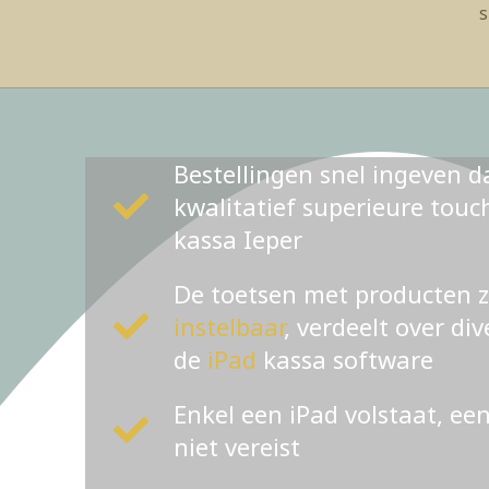
s
Bestellingen snel ingeven d
kwalitatief superieure tou
kassa Ieper
De toetsen met producten 
instelbaar
, verdeelt over di
de
iPad
kassa software
Enkel een iPad volstaat, ee
niet vereist