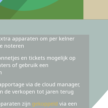
xtra apparaten om per kelner
te noteren
nnetjes en tickets mogelijk op
ters of gebruik een
m
apportage via de cloud manager,
an de verkopen tot jaren terug
pparaten zijn
gekoppeld
via een