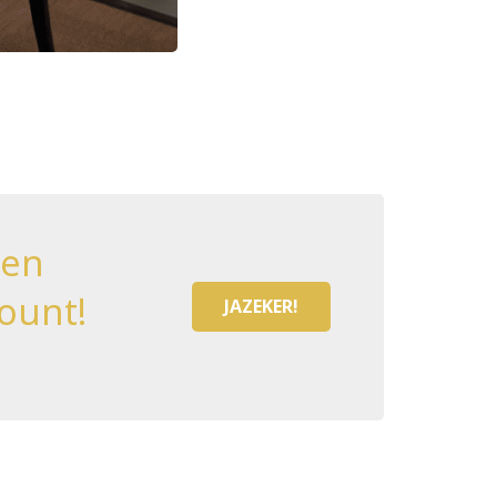
een
ount!
JAZEKER!