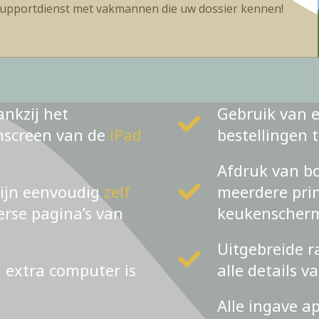
upportdienst met vakmannen die uw dossier kennen!
ankzij het
Gebruik van e
chscreen van de
iPad
bestellingen 
Afdruk van bo
zijn eenvoudig
zelf
meerdere prin
verse pagina’s van
keukenscher
Uitgebreide r
n extra computer is
alle details v
Alle ingave a