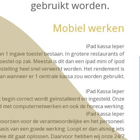
gebruikt worden.
Mobiel werken
iPad kassa Ieper
n 1 ingave toestel bestaan. In grotere restaurants of
oestel op zak. Meestal is dit dan een ipad mini of ipod
stelling heel snel verwerkt worden. Het rendement is
dan wanneer er 1 centrale kassa zou worden gebruikt.
iPad Kassa Ieper
et begin correct wordt geïnstalleerd en ingesteld. Onze
d met computernetwerken en ook de horeca werking.
iPad kassa Ieper
g voorzien voor de verantwoordelijke en het personeel.
basis van een goede werking. Loopt er dan alsnog iets
t wie dit gaat oplossen. Daarvoor hebben wij onze 24/7