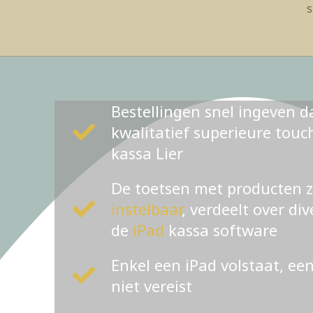
s
Bestellingen snel ingeven d
kwalitatief superieure tou
kassa Lier
De toetsen met producten 
instelbaar
, verdeelt over di
de
iPad
kassa software
Enkel een iPad volstaat, ee
niet vereist