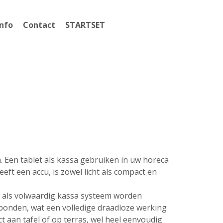
Info
Contact
STARTSET
059365002
a. Een tablet als kassa gebruiken in uw horeca
ft een accu, is zowel licht als compact en
t als volwaardig kassa systeem worden
erbonden, wat een volledige draadloze werking
 aan tafel of op terras, wel heel eenvoudig