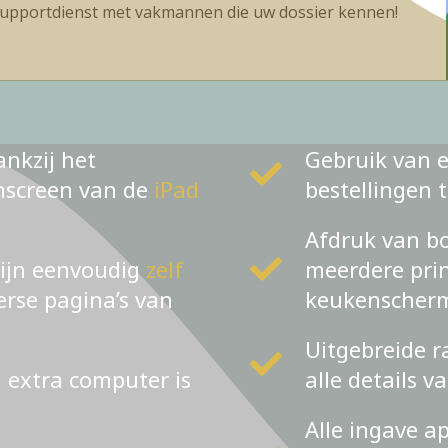
upportdienst met vakmannen die uw dossier kennen!
ankzij het
Gebruik van e
chscreen van de
iPad
bestellingen 
Afdruk van bo
zijn eenvoudig
zelf
meerdere prin
verse pagina’s van
keukenscher
Uitgebreide r
n extra computer is
alle details v
Alle ingave a