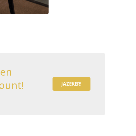
een
ount!
JAZEKER!