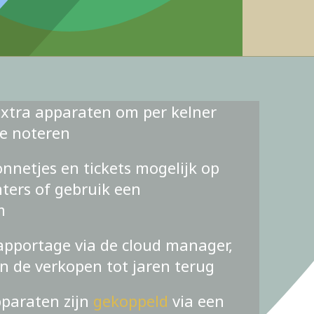
xtra apparaten om per kelner
te noteren
nnetjes en tickets mogelijk op
ters of gebruik een
m
apportage via de cloud manager,
an de verkopen tot jaren terug
pparaten zijn
gekoppeld
via een