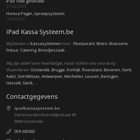
iPad 10de generatie
27/02/2023
Horeca Pager, oproepsysteem.
18/06/2021
iPad Kassa Systeem.be
Wij bieden u
kassasystemen
voor :
Restaurant
,
Bistro
,
Brasserie
,
Frituur
,
Catering
,
Broodjeszaak
, ...
Wij zijn actief over heel België, maar richten ons vooral op
Vlaanderen:
Oostende
,
Brugge
,
Kortrijk
,
Roeselare
,
Beveren
,
Gent
,
Aalst
,
Sint Niklaas
,
Antwerpen
,
Mechelen
,
Leuven
,
Beringen
,
Hasselt
,
Genk
, ...
Contactgegevens
ipadkassasysteem.be
Zandvoordeschorredijkstraat 99
8400 Oostende
059 365002