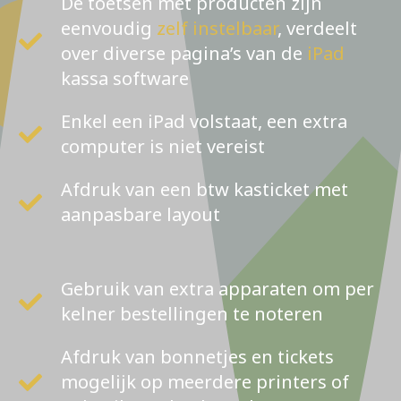
De toetsen met producten zijn
eenvoudig
zelf instelbaar
, verdeelt
over diverse pagina’s van de
iPad
kassa software
Enkel een iPad volstaat, een extra
computer is niet vereist
Afdruk van een btw kasticket met
aanpasbare layout
Gebruik van extra apparaten om per
kelner bestellingen te noteren
Afdruk van bonnetjes en tickets
mogelijk op meerdere printers of