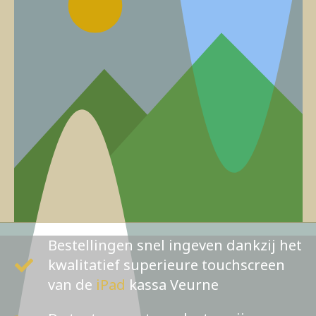
Bestellingen snel ingeven dankzij het
kwalitatief superieure touchscreen
van de
iPad
kassa Veurne