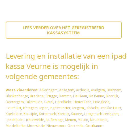
LEES VERDER OVER HET GEREGISTREERD
KASSASYSTEEM
Levering en installatie van een ipad
kassa Veurne is mogelijk in
volgende gemeentes:
West-Vlaanderen:
Alveringem
,
Anzegem
,
Ardooie
,
Avelgem
,
Beernem
,
Blankenberge
,
Bredene
,
Brugge
,
Damme
,
De Haan
,
De Panne
,
Deerlijk
,
Dentergem
,
Diksmuide
,
Gistel
,
Harelbeke
,
Heuvelland
,
Hooglede
,
Houthulst
,
Ichtegem
,
Ieper
,
Ingelmunster
,
Izegem
,
Jabbeke
,
Knokke-Heist
,
Koekelare
,
Koksijde
,
Kortemark
,
Kortrijk
,
Kuurne
,
Langemark
,
Ledegem
,
Lendelede
,
Lichtervelde
,
Lo-Reninge
,
Menen
,
Mesen
,
Meulebeke
,
Middelkerke
,
Moorslede
,
Nieuwpoort
,
Oostende
,
Oostkamp
,