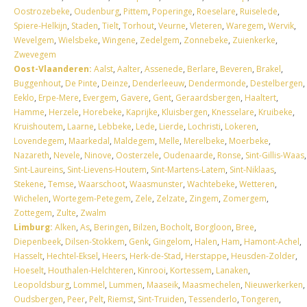
Oostrozebeke
,
Oudenburg
,
Pittem
,
Poperinge
,
Roeselare
,
Ruiselede
,
Spiere-Helkijn
,
Staden
,
Tielt
,
Torhout
,
Veurne
,
Vleteren
,
Waregem
,
Wervik
,
Wevelgem
,
Wielsbeke
,
Wingene
,
Zedelgem
,
Zonnebeke
,
Zuienkerke
,
Zwevegem
Oost-Vlaanderen:
Aalst
,
Aalter
,
Assenede
,
Berlare
,
Beveren
,
Brakel
,
Buggenhout
,
De Pinte
,
Deinze
,
Denderleeuw
,
Dendermonde
,
Destelbergen
,
Eeklo
,
Erpe-Mere
,
Evergem
,
Gavere
,
Gent
,
Geraardsbergen
,
Haaltert
,
Hamme
,
Herzele
,
Horebeke
,
Kaprijke
,
Kluisbergen
,
Knesselare
,
Kruibeke
,
Kruishoutem
,
Laarne
,
Lebbeke
,
Lede
,
Lierde
,
Lochristi
,
Lokeren
,
Lovendegem
,
Maarkedal
,
Maldegem
,
Melle
,
Merelbeke
,
Moerbeke
,
Nazareth
,
Nevele
,
Ninove
,
Oosterzele
,
Oudenaarde
,
Ronse
,
Sint-Gillis-Waas
,
Sint-Laureins
,
Sint-Lievens-Houtem
,
Sint-Martens-Latem
,
Sint-Niklaas
,
Stekene
,
Temse
,
Waarschoot
,
Waasmunster
,
Wachtebeke
,
Wetteren
,
Wichelen
,
Wortegem-Petegem
,
Zele
,
Zelzate
,
Zingem
,
Zomergem
,
Zottegem
,
Zulte
,
Zwalm
Limburg:
Alken
,
As
,
Beringen
,
Bilzen
,
Bocholt
,
Borgloon
,
Bree
,
Diepenbeek
,
Dilsen-Stokkem
,
Genk
,
Gingelom
,
Halen
,
Ham
,
Hamont-Achel
,
Hasselt
,
Hechtel-Eksel
,
Heers
,
Herk-de-Stad
,
Herstappe
,
Heusden-Zolder
,
Hoeselt
,
Houthalen-Helchteren
,
Kinrooi
,
Kortessem
,
Lanaken
,
Leopoldsburg
,
Lommel
,
Lummen
,
Maaseik
,
Maasmechelen
,
Nieuwerkerken
,
Oudsbergen
,
Peer
,
Pelt
,
Riemst
,
Sint-Truiden
,
Tessenderlo
,
Tongeren
,