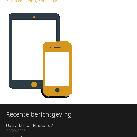
Zaventem
,
Zemst
,
Zoutleeuw
Recente berichtgeving
Upgrade naar Blackbox 2
22/09/2025