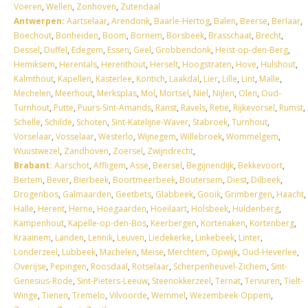
Voeren
,
Wellen
,
Zonhoven
,
Zutendaal
Antwerpen:
Aartselaar
,
Arendonk
,
Baarle-Hertog
,
Balen
,
Beerse
,
Berlaar
,
Boechout
,
Bonheiden
,
Boom
,
Bornem
,
Borsbeek
,
Brasschaat
,
Brecht
,
Dessel
,
Duffel
,
Edegem
,
Essen
,
Geel
,
Grobbendonk
,
Heist-op-den-Berg
,
Hemiksem
,
Herentals
,
Herenthout
,
Herselt
,
Hoogstraten
,
Hove
,
Hulshout
,
Kalmthout
,
Kapellen
,
Kasterlee
,
Kontich
,
Laakdal
,
Lier
,
Lille
,
Lint
,
Malle
,
Mechelen
,
Meerhout
,
Merksplas
,
Mol
,
Mortsel
,
Niel
,
Nijlen
,
Olen
,
Oud-
Turnhout
,
Putte
,
Puurs-Sint-Amands
,
Ranst
,
Ravels
,
Retie
,
Rijkevorsel
,
Rumst
,
Schelle
,
Schilde
,
Schoten
,
Sint-Katelijne-Waver
,
Stabroek
,
Turnhout
,
Vorselaar
,
Vosselaar
,
Westerlo
,
Wijnegem
,
Willebroek
,
Wommelgem
,
Wuustwezel
,
Zandhoven
,
Zoersel
,
Zwijndrecht
,
Brabant:
Aarschot
,
Affligem
,
Asse
,
Beersel
,
Begijnendijk
,
Bekkevoort
,
Bertem
,
Bever
,
Bierbeek
,
Boortmeerbeek
,
Boutersem
,
Diest
,
Dilbeek
,
Drogenbos
,
Galmaarden
,
Geetbets
,
Glabbeek
,
Gooik
,
Grimbergen
,
Haacht
,
Halle
,
Herent
,
Herne
,
Hoegaarden
,
Hoeilaart
,
Holsbeek
,
Huldenberg
,
Kampenhout
,
Kapelle-op-den-Bos
,
Keerbergen
,
Kortenaken
,
Kortenberg
,
Kraainem
,
Landen
,
Lennik
,
Leuven
,
Liedekerke
,
Linkebeek
,
Linter
,
Londerzeel
,
Lubbeek
,
Machelen
,
Meise
,
Merchtem
,
Opwijk
,
Oud-Heverlee
,
Overijse
,
Pepingen
,
Roosdaal
,
Rotselaar
,
Scherpenheuvel-Zichem
,
Sint-
Genesius-Rode
,
Sint-Pieters-Leeuw
,
Steenokkerzeel
,
Ternat
,
Tervuren
,
Tielt-
Winge
,
Tienen
,
Tremelo
,
Vilvoorde
,
Wemmel
,
Wezembeek-Oppem
,