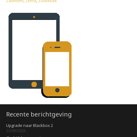
Zaventem
,
Zemst
,
Zoutleeuw
Recente berichtgeving
Upgrade naar Blackbox 2
22/09/2025