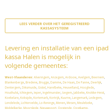
LEES VERDER OVER HET GEREGISTREERD
KASSASYSTEEM
Levering en installatie van een ipad
kassa Halen is mogelijk in
volgende gemeentes:
West-Vlaanderen:
Alveringem
,
Anzegem
,
Ardooie
,
Avelgem
,
Beernem
,
Blankenberge
,
Bredene
,
Brugge
,
Damme
,
De Haan
,
De Panne
,
Deerlijk
,
Dentergem
,
Diksmuide
,
Gistel
,
Harelbeke
,
Heuvelland
,
Hooglede
,
Houthulst
,
Ichtegem
,
Ieper
,
Ingelmunster
,
Izegem
,
Jabbeke
,
Knokke-Heist
,
Koekelare
,
Koksijde
,
Kortemark
,
Kortrijk
,
Kuurne
,
Langemark
,
Ledegem
,
Lendelede
,
Lichtervelde
,
Lo-Reninge
,
Menen
,
Mesen
,
Meulebeke
,
Middelkerke
,
Moorslede
,
Nieuwpoort
,
Oostende
,
Oostkamp
,