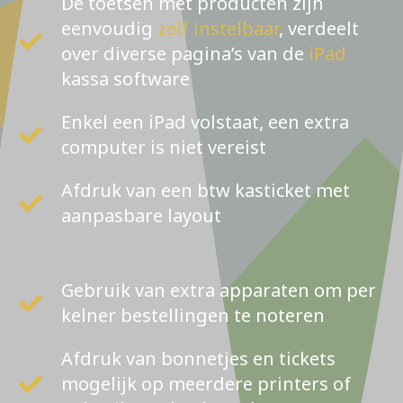
De toetsen met producten zijn
eenvoudig
zelf instelbaar
, verdeelt
over diverse pagina’s van de
iPad
kassa software
Enkel een iPad volstaat, een extra
computer is niet vereist
Afdruk van een btw kasticket met
aanpasbare layout
Gebruik van extra apparaten om per
kelner bestellingen te noteren
Afdruk van bonnetjes en tickets
mogelijk op meerdere printers of