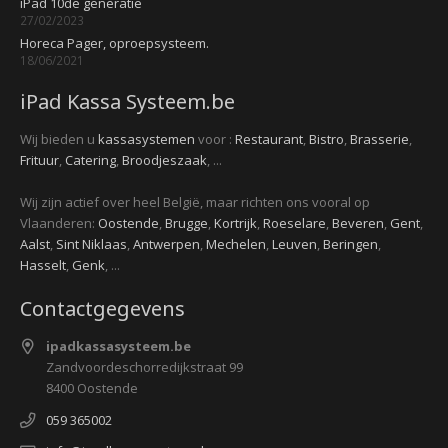
iPad 10de generatie
27/02/2023
Horeca Pager, oproepsysteem.
18/06/2021
iPad Kassa Systeem.be
Wij bieden u
kassasystemen
voor :
Restaurant
,
Bistro
,
Brasserie
,
Frituur
,
Catering
,
Broodjeszaak
, ...
Wij zijn actief over heel België, maar richten ons vooral op
Vlaanderen:
Oostende
,
Brugge
,
Kortrijk
,
Roeselare
,
Beveren
,
Gent
,
Aalst
,
Sint Niklaas
,
Antwerpen
,
Mechelen
,
Leuven
,
Beringen
,
Hasselt
,
Genk
, ...
Contactgegevens
ipadkassasysteem.be
Zandvoordeschorredijkstraat 99
8400 Oostende
059 365002