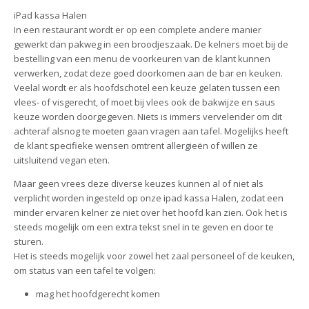
iPad kassa Halen
In een restaurant wordt er op een complete andere manier
gewerkt dan pakweg in een broodjeszaak. De kelners moet bij de
bestelling van een menu de voorkeuren van de klant kunnen
verwerken, zodat deze goed doorkomen aan de bar en keuken.
Veelal wordt er als hoofdschotel een keuze gelaten tussen een
vlees- of visgerecht, of moet bij vlees ook de bakwijze en saus
keuze worden doorgegeven. Niets is immers vervelender om dit
achteraf alsnog te moeten gaan vragen aan tafel. Mogelijks heeft
de klant specifieke wensen omtrent allergieën of willen ze
uitsluitend vegan eten.
Maar geen vrees deze diverse keuzes kunnen al of niet als
verplicht worden ingesteld op onze ipad kassa Halen, zodat een
minder ervaren kelner ze niet over het hoofd kan zien. Ook het is
steeds mogelijk om een extra tekst snel in te geven en door te
sturen.
Het is steeds mogelijk voor zowel het zaal personeel of de keuken,
om status van een tafel te volgen:
mag het hoofdgerecht komen