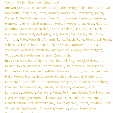
Voeren
,
Wellen
,
Zonhoven
,
Zutendaal
Antwerpen:
Aartselaar
,
Arendonk
,
Baarle-Hertog
,
Balen
,
Beerse
,
Berlaar
,
Boechout
,
Bonheiden
,
Boom
,
Bornem
,
Borsbeek
,
Brasschaat
,
Brecht
,
Dessel
,
Duffel
,
Edegem
,
Essen
,
Geel
,
Grobbendonk
,
Heist-op-den-Berg
,
Hemiksem
,
Herentals
,
Herenthout
,
Herselt
,
Hoogstraten
,
Hove
,
Hulshout
,
Kalmthout
,
Kapellen
,
Kasterlee
,
Kontich
,
Laakdal
,
Lier
,
Lille
,
Lint
,
Malle
,
Mechelen
,
Meerhout
,
Merksplas
,
Mol
,
Mortsel
,
Niel
,
Nijlen
,
Olen
,
Oud-
Turnhout
,
Putte
,
Puurs-Sint-Amands
,
Ranst
,
Ravels
,
Retie
,
Rijkevorsel
,
Rumst
,
Schelle
,
Schilde
,
Schoten
,
Sint-Katelijne-Waver
,
Stabroek
,
Turnhout
,
Vorselaar
,
Vosselaar
,
Westerlo
,
Wijnegem
,
Willebroek
,
Wommelgem
,
Wuustwezel
,
Zandhoven
,
Zoersel
,
Zwijndrecht
,
Brabant:
Aarschot
,
Affligem
,
Asse
,
Beersel
,
Begijnendijk
,
Bekkevoort
,
Bertem
,
Bever
,
Bierbeek
,
Boortmeerbeek
,
Boutersem
,
Diest
,
Dilbeek
,
Drogenbos
,
Galmaarden
,
Geetbets
,
Glabbeek
,
Gooik
,
Grimbergen
,
Haacht
,
Halle
,
Herent
,
Herne
,
Hoegaarden
,
Hoeilaart
,
Holsbeek
,
Huldenberg
,
Kampenhout
,
Kapelle-op-den-Bos
,
Keerbergen
,
Kortenaken
,
Kortenberg
,
Kraainem
,
Landen
,
Lennik
,
Leuven
,
Liedekerke
,
Linkebeek
,
Linter
,
Londerzeel
,
Lubbeek
,
Machelen
,
Meise
,
Merchtem
,
Opwijk
,
Oud-Heverlee
,
Overijse
,
Pepingen
,
Roosdaal
,
Rotselaar
,
Scherpenheuvel-Zichem
,
Sint-
Genesius-Rode
,
Sint-Pieters-Leeuw
,
Steenokkerzeel
,
Ternat
,
Tervuren
,
Tielt-
Winge
,
Tienen
,
Tremelo
,
Vilvoorde
,
Wemmel
,
Wezembeek-Oppem
,