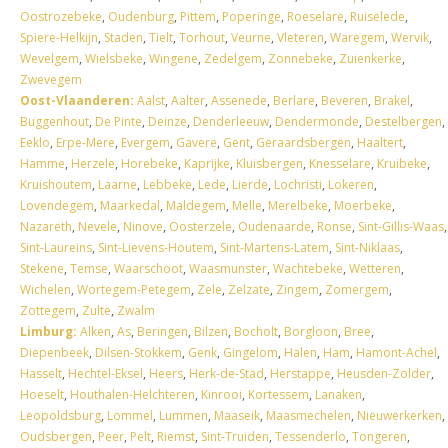
Oostrozebeke
,
Oudenburg
,
Pittem
,
Poperinge
,
Roeselare
,
Ruiselede
,
Spiere-Helkijn
,
Staden
,
Tielt
,
Torhout
,
Veurne
,
Vleteren
,
Waregem
,
Wervik
,
Wevelgem
,
Wielsbeke
,
Wingene
,
Zedelgem
,
Zonnebeke
,
Zuienkerke
,
Zwevegem
Oost-Vlaanderen:
Aalst
,
Aalter
,
Assenede
,
Berlare
,
Beveren
,
Brakel
,
Buggenhout
,
De Pinte
,
Deinze
,
Denderleeuw
,
Dendermonde
,
Destelbergen
,
Eeklo
,
Erpe-Mere
,
Evergem
,
Gavere
,
Gent
,
Geraardsbergen
,
Haaltert
,
Hamme
,
Herzele
,
Horebeke
,
Kaprijke
,
Kluisbergen
,
Knesselare
,
Kruibeke
,
Kruishoutem
,
Laarne
,
Lebbeke
,
Lede
,
Lierde
,
Lochristi
,
Lokeren
,
Lovendegem
,
Maarkedal
,
Maldegem
,
Melle
,
Merelbeke
,
Moerbeke
,
Nazareth
,
Nevele
,
Ninove
,
Oosterzele
,
Oudenaarde
,
Ronse
,
Sint-Gillis-Waas
,
Sint-Laureins
,
Sint-Lievens-Houtem
,
Sint-Martens-Latem
,
Sint-Niklaas
,
Stekene
,
Temse
,
Waarschoot
,
Waasmunster
,
Wachtebeke
,
Wetteren
,
Wichelen
,
Wortegem-Petegem
,
Zele
,
Zelzate
,
Zingem
,
Zomergem
,
Zottegem
,
Zulte
,
Zwalm
Limburg:
Alken
,
As
,
Beringen
,
Bilzen
,
Bocholt
,
Borgloon
,
Bree
,
Diepenbeek
,
Dilsen-Stokkem
,
Genk
,
Gingelom
,
Halen
,
Ham
,
Hamont-Achel
,
Hasselt
,
Hechtel-Eksel
,
Heers
,
Herk-de-Stad
,
Herstappe
,
Heusden-Zolder
,
Hoeselt
,
Houthalen-Helchteren
,
Kinrooi
,
Kortessem
,
Lanaken
,
Leopoldsburg
,
Lommel
,
Lummen
,
Maaseik
,
Maasmechelen
,
Nieuwerkerken
,
Oudsbergen
,
Peer
,
Pelt
,
Riemst
,
Sint-Truiden
,
Tessenderlo
,
Tongeren
,