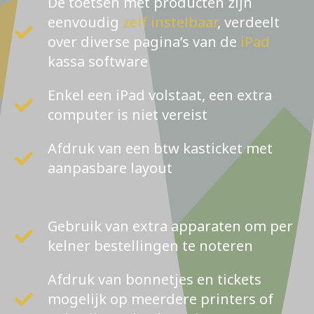
De toetsen met producten zijn
eenvoudig
zelf instelbaar
, verdeelt
over diverse pagina’s van de
iPad
kassa software
Enkel een iPad volstaat, een extra
computer is niet vereist
Afdruk van een btw kasticket met
aanpasbare layout
Gebruik van extra apparaten om per
kelner bestellingen te noteren
Afdruk van bonnetjes en tickets
mogelijk op meerdere printers of