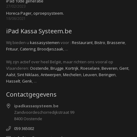
iPad 10de generatie
27/02/2023
Horeca Pager, oproepsysteem.
18/06/2021
iPad Kassa Systeem.be
Wij bieden u
kassasystemen
voor :
Restaurant
,
Bistro
,
Brasserie
,
Frituur
,
Catering
,
Broodjeszaak
, ...
Wij zijn actief over heel België, maar richten ons vooral op
Vlaanderen:
Oostende
,
Brugge
,
Kortrijk
,
Roeselare
,
Beveren
,
Gent
,
Aalst
,
Sint Niklaas
,
Antwerpen
,
Mechelen
,
Leuven
,
Beringen
,
Hasselt
,
Genk
, ...
Contactgegevens
ipadkassasysteem.be
Zandvoordeschorredijkstraat 99
8400 Oostende
059 365002