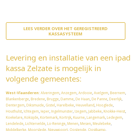
LEES VERDER OVER HET GEREGISTREERD
KASSASYSTEEM
Levering en installatie van een ipad
kassa Zelzate is mogelijk in
volgende gemeentes:
West-Vlaanderen:
Alveringem
,
Anzegem
,
Ardooie
,
Avelgem
,
Beernem
,
Blankenberge
,
Bredene
,
Brugge
,
Damme
,
De Haan
,
De Panne
,
Deerlijk
,
Dentergem
,
Diksmuide
,
Gistel
,
Harelbeke
,
Heuvelland
,
Hooglede
,
Houthulst
,
Ichtegem
,
Ieper
,
Ingelmunster
,
Izegem
,
Jabbeke
,
Knokke-Heist
,
Koekelare
,
Koksijde
,
Kortemark
,
Kortrijk
,
Kuurne
,
Langemark
,
Ledegem
,
Lendelede
,
Lichtervelde
,
Lo-Reninge
,
Menen
,
Mesen
,
Meulebeke
,
Middelkerke
,
Moorslede
,
Nieuwpoort
,
Oostende
,
Oostkamp
,