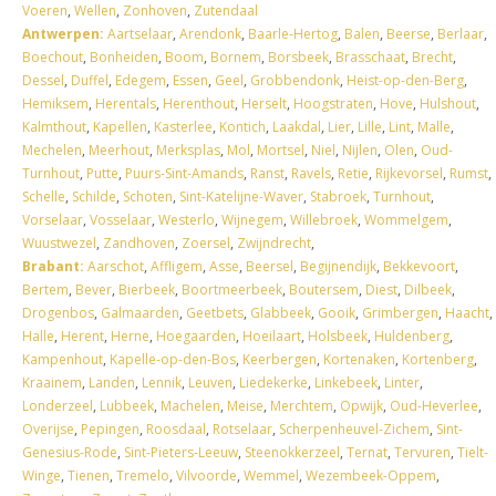
Voeren
,
Wellen
,
Zonhoven
,
Zutendaal
Antwerpen:
Aartselaar
,
Arendonk
,
Baarle-Hertog
,
Balen
,
Beerse
,
Berlaar
,
Boechout
,
Bonheiden
,
Boom
,
Bornem
,
Borsbeek
,
Brasschaat
,
Brecht
,
Dessel
,
Duffel
,
Edegem
,
Essen
,
Geel
,
Grobbendonk
,
Heist-op-den-Berg
,
Hemiksem
,
Herentals
,
Herenthout
,
Herselt
,
Hoogstraten
,
Hove
,
Hulshout
,
Kalmthout
,
Kapellen
,
Kasterlee
,
Kontich
,
Laakdal
,
Lier
,
Lille
,
Lint
,
Malle
,
Mechelen
,
Meerhout
,
Merksplas
,
Mol
,
Mortsel
,
Niel
,
Nijlen
,
Olen
,
Oud-
Turnhout
,
Putte
,
Puurs-Sint-Amands
,
Ranst
,
Ravels
,
Retie
,
Rijkevorsel
,
Rumst
,
Schelle
,
Schilde
,
Schoten
,
Sint-Katelijne-Waver
,
Stabroek
,
Turnhout
,
Vorselaar
,
Vosselaar
,
Westerlo
,
Wijnegem
,
Willebroek
,
Wommelgem
,
Wuustwezel
,
Zandhoven
,
Zoersel
,
Zwijndrecht
,
Brabant:
Aarschot
,
Affligem
,
Asse
,
Beersel
,
Begijnendijk
,
Bekkevoort
,
Bertem
,
Bever
,
Bierbeek
,
Boortmeerbeek
,
Boutersem
,
Diest
,
Dilbeek
,
Drogenbos
,
Galmaarden
,
Geetbets
,
Glabbeek
,
Gooik
,
Grimbergen
,
Haacht
,
Halle
,
Herent
,
Herne
,
Hoegaarden
,
Hoeilaart
,
Holsbeek
,
Huldenberg
,
Kampenhout
,
Kapelle-op-den-Bos
,
Keerbergen
,
Kortenaken
,
Kortenberg
,
Kraainem
,
Landen
,
Lennik
,
Leuven
,
Liedekerke
,
Linkebeek
,
Linter
,
Londerzeel
,
Lubbeek
,
Machelen
,
Meise
,
Merchtem
,
Opwijk
,
Oud-Heverlee
,
Overijse
,
Pepingen
,
Roosdaal
,
Rotselaar
,
Scherpenheuvel-Zichem
,
Sint-
Genesius-Rode
,
Sint-Pieters-Leeuw
,
Steenokkerzeel
,
Ternat
,
Tervuren
,
Tielt-
Winge
,
Tienen
,
Tremelo
,
Vilvoorde
,
Wemmel
,
Wezembeek-Oppem
,