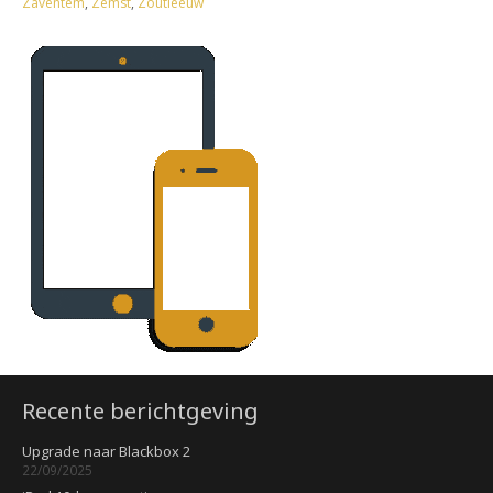
Zaventem
,
Zemst
,
Zoutleeuw
Recente berichtgeving
Upgrade naar Blackbox 2
22/09/2025