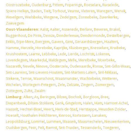
Oostrozebeke
,
Oudenburg
,
Pittem
,
Poperinge
,
Roeselare
,
Ruiselede
,
Spiere-Helkijn
,
Staden
,
Tielt
,
Torhout
,
Veurne
,
Vleteren
,
Waregem
,
Wervik
,
Wevelgem
,
Wielsbeke
,
Wingene
,
Zedelgem
,
Zonnebeke
,
Zuienkerke
,
Zwevegem
Oost-Vlaanderen:
Aalst
,
Aalter
,
Assenede
,
Berlare
,
Beveren
,
Brakel
,
Buggenhout
,
De Pinte
,
Deinze
,
Denderleeuw
,
Dendermonde
,
Destelbergen
,
Eeklo
,
Erpe-Mere
,
Evergem
,
Gavere
,
Gent
,
Geraardsbergen
,
Haaltert
,
Hamme
,
Herzele
,
Horebeke
,
Kaprijke
,
Kluisbergen
,
Knesselare
,
Kruibeke
,
Kruishoutem
,
Laarne
,
Lebbeke
,
Lede
,
Lierde
,
Lochristi
,
Lokeren
,
Lovendegem
,
Maarkedal
,
Maldegem
,
Melle
,
Merelbeke
,
Moerbeke
,
Nazareth
,
Nevele
,
Ninove
,
Oosterzele
,
Oudenaarde
,
Ronse
,
Sint-Gillis-Waas
,
Sint-Laureins
,
Sint-Lievens-Houtem
,
Sint-Martens-Latem
,
Sint-Niklaas
,
Stekene
,
Temse
,
Waarschoot
,
Waasmunster
,
Wachtebeke
,
Wetteren
,
Wichelen
,
Wortegem-Petegem
,
Zele
,
Zelzate
,
Zingem
,
Zomergem
,
Zottegem
,
Zulte
,
Zwalm
Limburg:
Alken
,
As
,
Beringen
,
Bilzen
,
Bocholt
,
Borgloon
,
Bree
,
Diepenbeek
,
Dilsen-Stokkem
,
Genk
,
Gingelom
,
Halen
,
Ham
,
Hamont-Achel
,
Hasselt
,
Hechtel-Eksel
,
Heers
,
Herk-de-Stad
,
Herstappe
,
Heusden-Zolder
,
Hoeselt
,
Houthalen-Helchteren
,
Kinrooi
,
Kortessem
,
Lanaken
,
Leopoldsburg
,
Lommel
,
Lummen
,
Maaseik
,
Maasmechelen
,
Nieuwerkerken
,
Oudsbergen
,
Peer
,
Pelt
,
Riemst
,
Sint-Truiden
,
Tessenderlo
,
Tongeren
,