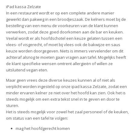
iPad kassa Zelzate
In een restaurant wordt er op een complete andere manier
gewerkt dan pakweg in een broodjeszaak. De kelners moet bij de
bestelling van een menu de voorkeuren van de klant kunnen
verwerken, zodat deze goed doorkomen aan de bar en keuken.
Veelal wordt er als hoofdschotel een keuze gelaten tussen een
vlees- of visgerecht, of moet bij vlees ook de bakwijze en saus
keuze worden doorgegeven. Niets is immers vervelender om dit
achteraf alsnog te moeten gaan vragen aan tafel. Mogelijks heeft
de klant specifieke wensen omtrent allergieën of willen ze
uitsluitend vegan eten.
Maar geen vrees deze diverse keuzes kunnen al of niet als
verplicht worden ingesteld op onze ipad kassa Zelzate, zodat een
minder ervaren kelner ze niet over het hoofd kan zien. Ook het is
steeds mogelijk om een extra tekst snel in te geven en door te
sturen.
Het is steeds mogelijk voor zowel het zaal personeel of de keuken,
om status van een tafel te volgen:
mag het hoofdgerecht komen