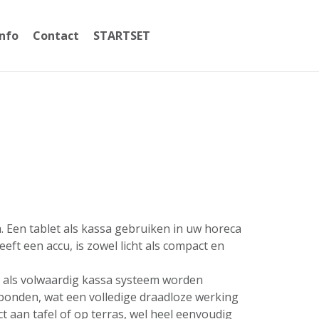
Info
Contact
STARTSET
059365002
a. Een tablet als kassa gebruiken in uw horeca
ft een accu, is zowel licht als compact en
t als volwaardig kassa systeem worden
erbonden, wat een volledige draadloze werking
 aan tafel of op terras, wel heel eenvoudig