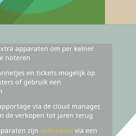
xtra apparaten om per kelner
te noteren
nnetjes en tickets mogelijk op
ters of gebruik een
m
apportage via de cloud manager,
an de verkopen tot jaren terug
pparaten zijn
gekoppeld
via een