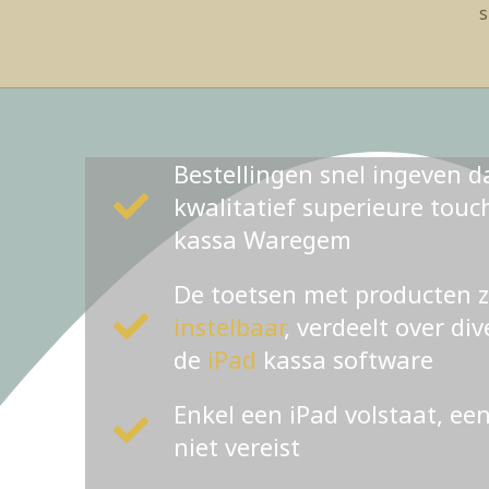
s
Bestellingen snel ingeven d
kwalitatief superieure tou
kassa Waregem
De toetsen met producten 
instelbaar
, verdeelt over di
de
iPad
kassa software
Enkel een iPad volstaat, ee
niet vereist