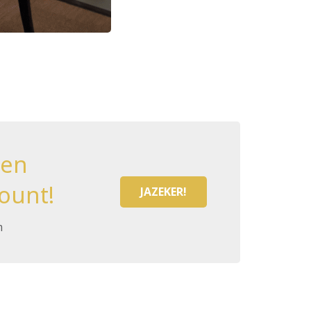
een
ount!
JAZEKER!
m