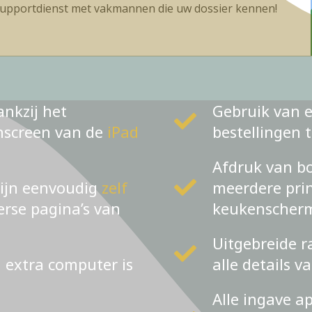
upportdienst met vakmannen die uw dossier kennen!
ankzij het
Gebruik van e
chscreen van de
iPad
bestellingen 
Afdruk van bo
zijn eenvoudig
zelf
meerdere prin
verse pagina’s van
keukenscher
Uitgebreide r
n extra computer is
alle details v
Alle ingave a