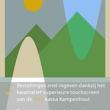
Bestellingen snel ingeven dankzij het
kwalitatief superieure touchscreen
van de
iPad
kassa Kampenhout