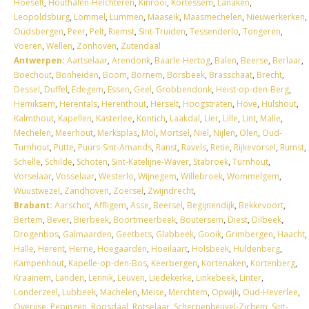
Hoeselt
,
Houthalen-Helchteren
,
Kinrooi
,
Kortessem
,
Lanaken
,
Leopoldsburg
,
Lommel
,
Lummen
,
Maaseik
,
Maasmechelen
,
Nieuwerkerken
,
Oudsbergen
,
Peer
,
Pelt
,
Riemst
,
Sint-Truiden
,
Tessenderlo
,
Tongeren
,
Voeren
,
Wellen
,
Zonhoven
,
Zutendaal
Antwerpen:
Aartselaar
,
Arendonk
,
Baarle-Hertog
,
Balen
,
Beerse
,
Berlaar
,
Boechout
,
Bonheiden
,
Boom
,
Bornem
,
Borsbeek
,
Brasschaat
,
Brecht
,
Dessel
,
Duffel
,
Edegem
,
Essen
,
Geel
,
Grobbendonk
,
Heist-op-den-Berg
,
Hemiksem
,
Herentals
,
Herenthout
,
Herselt
,
Hoogstraten
,
Hove
,
Hulshout
,
Kalmthout
,
Kapellen
,
Kasterlee
,
Kontich
,
Laakdal
,
Lier
,
Lille
,
Lint
,
Malle
,
Mechelen
,
Meerhout
,
Merksplas
,
Mol
,
Mortsel
,
Niel
,
Nijlen
,
Olen
,
Oud-
Turnhout
,
Putte
,
Puurs-Sint-Amands
,
Ranst
,
Ravels
,
Retie
,
Rijkevorsel
,
Rumst
,
Schelle
,
Schilde
,
Schoten
,
Sint-Katelijne-Waver
,
Stabroek
,
Turnhout
,
Vorselaar
,
Vosselaar
,
Westerlo
,
Wijnegem
,
Willebroek
,
Wommelgem
,
Wuustwezel
,
Zandhoven
,
Zoersel
,
Zwijndrecht
,
Brabant:
Aarschot
,
Affligem
,
Asse
,
Beersel
,
Begijnendijk
,
Bekkevoort
,
Bertem
,
Bever
,
Bierbeek
,
Boortmeerbeek
,
Boutersem
,
Diest
,
Dilbeek
,
Drogenbos
,
Galmaarden
,
Geetbets
,
Glabbeek
,
Gooik
,
Grimbergen
,
Haacht
,
Halle
,
Herent
,
Herne
,
Hoegaarden
,
Hoeilaart
,
Holsbeek
,
Huldenberg
,
Kampenhout
,
Kapelle-op-den-Bos
,
Keerbergen
,
Kortenaken
,
Kortenberg
,
Kraainem
,
Landen
,
Lennik
,
Leuven
,
Liedekerke
,
Linkebeek
,
Linter
,
Londerzeel
,
Lubbeek
,
Machelen
,
Meise
,
Merchtem
,
Opwijk
,
Oud-Heverlee
,
Overijse
,
Pepingen
,
Roosdaal
,
Rotselaar
,
Scherpenheuvel-Zichem
,
Sint-