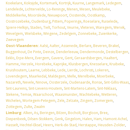
Koekelare
,
Koksijde
,
Kortemark
,
Kortrijk
,
Kuurne
,
Langemark
,
Ledegem
,
Lendelede
,
Lichtervelde
,
Lo-Reninge
,
Menen
,
Mesen
,
Meulebeke
,
Middelkerke
,
Moorslede
,
Nieuwpoort
,
Oostende
,
Oostkamp
,
Oostrozebeke
,
Oudenburg
,
Pittem
,
Poperinge
,
Roeselare
,
Ruiselede
,
Spiere-Helkijn
,
Staden
,
Tielt
,
Torhout
,
Veurne
,
Vleteren
,
Waregem
,
Wervik
,
Wevelgem
,
Wielsbeke
,
Wingene
,
Zedelgem
,
Zonnebeke
,
Zuienkerke
,
Zwevegem
Oost-Vlaanderen:
Aalst
,
Aalter
,
Assenede
,
Berlare
,
Beveren
,
Brakel
,
Buggenhout
,
De Pinte
,
Deinze
,
Denderleeuw
,
Dendermonde
,
Destelbergen
,
Eeklo
,
Erpe-Mere
,
Evergem
,
Gavere
,
Gent
,
Geraardsbergen
,
Haaltert
,
Hamme
,
Herzele
,
Horebeke
,
Kaprijke
,
Kluisbergen
,
Knesselare
,
Kruibeke
,
Kruishoutem
,
Laarne
,
Lebbeke
,
Lede
,
Lierde
,
Lochristi
,
Lokeren
,
Lovendegem
,
Maarkedal
,
Maldegem
,
Melle
,
Merelbeke
,
Moerbeke
,
Nazareth
,
Nevele
,
Ninove
,
Oosterzele
,
Oudenaarde
,
Ronse
,
Sint-Gillis-Waas
,
Sint-Laureins
,
Sint-Lievens-Houtem
,
Sint-Martens-Latem
,
Sint-Niklaas
,
Stekene
,
Temse
,
Waarschoot
,
Waasmunster
,
Wachtebeke
,
Wetteren
,
Wichelen
,
Wortegem-Petegem
,
Zele
,
Zelzate
,
Zingem
,
Zomergem
,
Zottegem
,
Zulte
,
Zwalm
Limburg:
Alken
,
As
,
Beringen
,
Bilzen
,
Bocholt
,
Borgloon
,
Bree
,
Diepenbeek
,
Dilsen-Stokkem
,
Genk
,
Gingelom
,
Halen
,
Ham
,
Hamont-Achel
,
Hasselt
,
Hechtel-Eksel
,
Heers
,
Herk-de-Stad
,
Herstappe
,
Heusden-Zolder
,