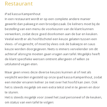
Restaurant
iPad kassa Kampenhout
In een restaurant wordt er op een complete andere manier
gewerkt dan pakweg in een broodjeszaak. De kelners moet bij de
bestelling van een menu de voorkeuren van de klant kunnen
verwerken, zodat deze goed doorkomen aan de bar en keuken.
Veelal wordt er als hoofdschotel een keuze gelaten tussen een
vlees- of visgerecht, of moet bij vlees ook de bakwijze en saus
keuze worden doorgegeven. Niets is immers vervelender om dit
achteraf alsnog te moeten gaan vragen aan tafel. Mogelijks heeft
de klant specifieke wensen omtrent allergieën of willen ze
uitsluitend vegan eten.
Maar geen vrees deze diverse keuzes kunnen al of niet als
verplicht worden ingesteld op onze ipad kassa Kampenhout, zodat
een minder ervaren kelner ze niet over het hoofd kan zien. Ook
het is steeds mogelijk om een extra tekst snel in te geven en door
te sturen.
Het is steeds mogelijk voor zowel het zaal personeel of de keuken,
om status van een tafel te volgen: