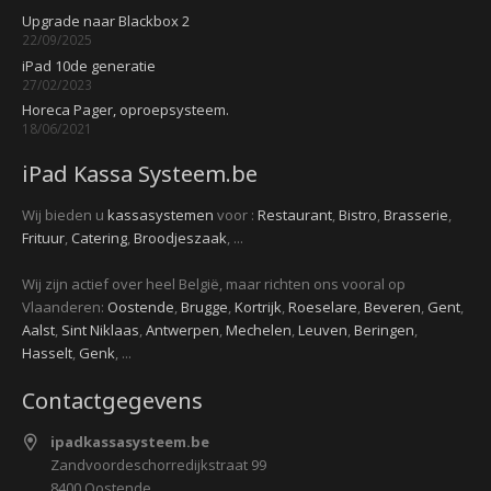
Upgrade naar Blackbox 2
22/09/2025
iPad 10de generatie
27/02/2023
Horeca Pager, oproepsysteem.
18/06/2021
iPad Kassa Systeem.be
Wij bieden u
kassasystemen
voor :
Restaurant
,
Bistro
,
Brasserie
,
Frituur
,
Catering
,
Broodjeszaak
, ...
Wij zijn actief over heel België, maar richten ons vooral op
Vlaanderen:
Oostende
,
Brugge
,
Kortrijk
,
Roeselare
,
Beveren
,
Gent
,
Aalst
,
Sint Niklaas
,
Antwerpen
,
Mechelen
,
Leuven
,
Beringen
,
Hasselt
,
Genk
, ...
Contactgegevens
ipadkassasysteem.be
Zandvoordeschorredijkstraat 99
8400 Oostende