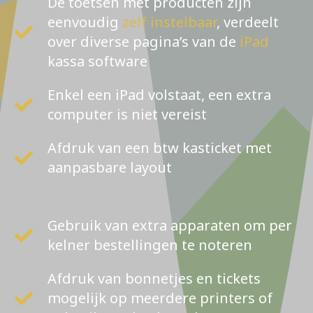
De toetsen met producten zijn
eenvoudig
zelf instelbaar
, verdeelt
over diverse pagina’s van de
iPad
kassa software
Enkel een iPad volstaat, een extra
computer is niet vereist
Afdruk van een btw kasticket met
aanpasbare layout
Gebruik van extra apparaten om per
kelner bestellingen te noteren
Afdruk van bonnetjes en tickets
mogelijk op meerdere printers of