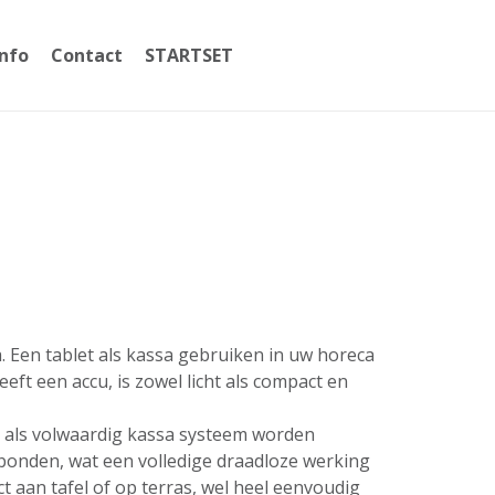
Info
Contact
STARTSET
059365002
a. Een tablet als kassa gebruiken in uw horeca
ft een accu, is zowel licht als compact en
t als volwaardig kassa systeem worden
erbonden, wat een volledige draadloze werking
 aan tafel of op terras, wel heel eenvoudig