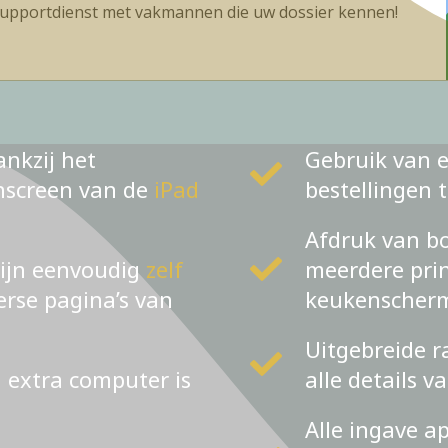
upportdienst met vakmannen die uw dossier kennen!
ankzij het
Gebruik van e
chscreen van de
iPad
bestellingen 
Afdruk van bo
zijn eenvoudig
zelf
meerdere prin
verse pagina’s van
keukenscher
Uitgebreide r
n extra computer is
alle details v
Alle ingave a