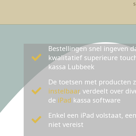
s
Bestellingen snel ingeven d
kwalitatief superieure tou
kassa Lubbeek
De toetsen met producten 
instelbaar
, verdeelt over di
de
iPad
kassa software
Enkel een iPad volstaat, ee
niet vereist