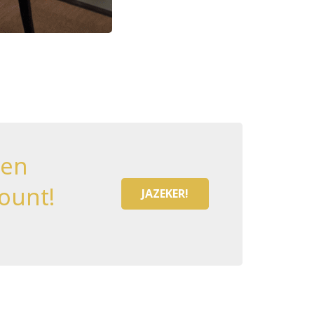
een
ount!
JAZEKER!