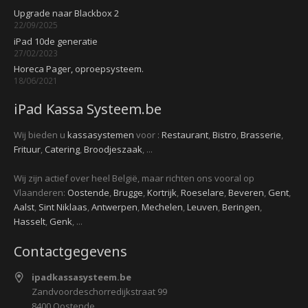
Upgrade naar Blackbox 2
22/09/2025
iPad 10de generatie
27/02/2023
Horeca Pager, oproepsysteem.
18/06/2021
iPad Kassa Systeem.be
Wij bieden u
kassasystemen
voor :
Restaurant
,
Bistro
,
Brasserie
,
Frituur
,
Catering
,
Broodjeszaak
, ...
Wij zijn actief over heel België, maar richten ons vooral op
Vlaanderen:
Oostende
,
Brugge
,
Kortrijk
,
Roeselare
,
Beveren
,
Gent
,
Aalst
,
Sint Niklaas
,
Antwerpen
,
Mechelen
,
Leuven
,
Beringen
,
Hasselt
,
Genk
, ...
Contactgegevens
ipadkassasysteem.be
Zandvoordeschorredijkstraat 99
8400 Oostende