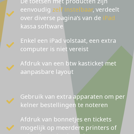
De toetsen met producten zijn
eenvoudig
zelf instelbaar
, verdeelt
over diverse pagina’s van de
iPad
kassa software
Enkel een iPad volstaat, een extra
computer is niet vereist
Afdruk van een btw kasticket met
aanpasbare layout
Gebruik van extra apparaten om per
kelner bestellingen te noteren
Afdruk van bonnetjes en tickets
mogelijk op meerdere printers of