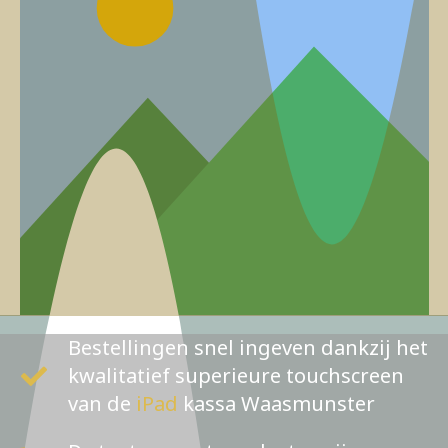
Bestellingen snel ingeven dankzij het
kwalitatief superieure touchscreen
van de
iPad
kassa Waasmunster