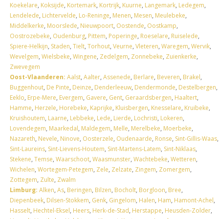
Koekelare
,
Koksijde
,
Kortemark
,
Kortrijk
,
Kuurne
,
Langemark
,
Ledegem
,
Lendelede
,
Lichtervelde
,
Lo-Reninge
,
Menen
,
Mesen
,
Meulebeke
,
Middelkerke
,
Moorslede
,
Nieuwpoort
,
Oostende
,
Oostkamp
,
Oostrozebeke
,
Oudenburg
,
Pittem
,
Poperinge
,
Roeselare
,
Ruiselede
,
Spiere-Helkijn
,
Staden
,
Tielt
,
Torhout
,
Veurne
,
Vleteren
,
Waregem
,
Wervik
,
Wevelgem
,
Wielsbeke
,
Wingene
,
Zedelgem
,
Zonnebeke
,
Zuienkerke
,
Zwevegem
Oost-Vlaanderen:
Aalst
,
Aalter
,
Assenede
,
Berlare
,
Beveren
,
Brakel
,
Buggenhout
,
De Pinte
,
Deinze
,
Denderleeuw
,
Dendermonde
,
Destelbergen
,
Eeklo
,
Erpe-Mere
,
Evergem
,
Gavere
,
Gent
,
Geraardsbergen
,
Haaltert
,
Hamme
,
Herzele
,
Horebeke
,
Kaprijke
,
Kluisbergen
,
Knesselare
,
Kruibeke
,
Kruishoutem
,
Laarne
,
Lebbeke
,
Lede
,
Lierde
,
Lochristi
,
Lokeren
,
Lovendegem
,
Maarkedal
,
Maldegem
,
Melle
,
Merelbeke
,
Moerbeke
,
Nazareth
,
Nevele
,
Ninove
,
Oosterzele
,
Oudenaarde
,
Ronse
,
Sint-Gillis-Waas
,
Sint-Laureins
,
Sint-Lievens-Houtem
,
Sint-Martens-Latem
,
Sint-Niklaas
,
Stekene
,
Temse
,
Waarschoot
,
Waasmunster
,
Wachtebeke
,
Wetteren
,
Wichelen
,
Wortegem-Petegem
,
Zele
,
Zelzate
,
Zingem
,
Zomergem
,
Zottegem
,
Zulte
,
Zwalm
Limburg:
Alken
,
As
,
Beringen
,
Bilzen
,
Bocholt
,
Borgloon
,
Bree
,
Diepenbeek
,
Dilsen-Stokkem
,
Genk
,
Gingelom
,
Halen
,
Ham
,
Hamont-Achel
,
Hasselt
,
Hechtel-Eksel
,
Heers
,
Herk-de-Stad
,
Herstappe
,
Heusden-Zolder
,