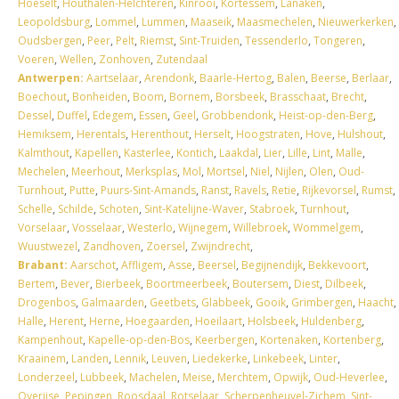
Hoeselt
,
Houthalen-Helchteren
,
Kinrooi
,
Kortessem
,
Lanaken
,
Leopoldsburg
,
Lommel
,
Lummen
,
Maaseik
,
Maasmechelen
,
Nieuwerkerken
,
Oudsbergen
,
Peer
,
Pelt
,
Riemst
,
Sint-Truiden
,
Tessenderlo
,
Tongeren
,
Voeren
,
Wellen
,
Zonhoven
,
Zutendaal
Antwerpen:
Aartselaar
,
Arendonk
,
Baarle-Hertog
,
Balen
,
Beerse
,
Berlaar
,
Boechout
,
Bonheiden
,
Boom
,
Bornem
,
Borsbeek
,
Brasschaat
,
Brecht
,
Dessel
,
Duffel
,
Edegem
,
Essen
,
Geel
,
Grobbendonk
,
Heist-op-den-Berg
,
Hemiksem
,
Herentals
,
Herenthout
,
Herselt
,
Hoogstraten
,
Hove
,
Hulshout
,
Kalmthout
,
Kapellen
,
Kasterlee
,
Kontich
,
Laakdal
,
Lier
,
Lille
,
Lint
,
Malle
,
Mechelen
,
Meerhout
,
Merksplas
,
Mol
,
Mortsel
,
Niel
,
Nijlen
,
Olen
,
Oud-
Turnhout
,
Putte
,
Puurs-Sint-Amands
,
Ranst
,
Ravels
,
Retie
,
Rijkevorsel
,
Rumst
,
Schelle
,
Schilde
,
Schoten
,
Sint-Katelijne-Waver
,
Stabroek
,
Turnhout
,
Vorselaar
,
Vosselaar
,
Westerlo
,
Wijnegem
,
Willebroek
,
Wommelgem
,
Wuustwezel
,
Zandhoven
,
Zoersel
,
Zwijndrecht
,
Brabant:
Aarschot
,
Affligem
,
Asse
,
Beersel
,
Begijnendijk
,
Bekkevoort
,
Bertem
,
Bever
,
Bierbeek
,
Boortmeerbeek
,
Boutersem
,
Diest
,
Dilbeek
,
Drogenbos
,
Galmaarden
,
Geetbets
,
Glabbeek
,
Gooik
,
Grimbergen
,
Haacht
,
Halle
,
Herent
,
Herne
,
Hoegaarden
,
Hoeilaart
,
Holsbeek
,
Huldenberg
,
Kampenhout
,
Kapelle-op-den-Bos
,
Keerbergen
,
Kortenaken
,
Kortenberg
,
Kraainem
,
Landen
,
Lennik
,
Leuven
,
Liedekerke
,
Linkebeek
,
Linter
,
Londerzeel
,
Lubbeek
,
Machelen
,
Meise
,
Merchtem
,
Opwijk
,
Oud-Heverlee
,
Overijse
,
Pepingen
,
Roosdaal
,
Rotselaar
,
Scherpenheuvel-Zichem
,
Sint-