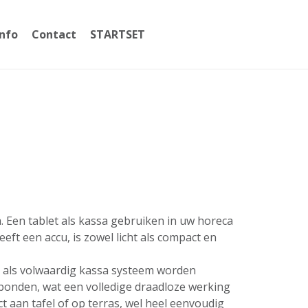
Info
Contact
STARTSET
059365002
a. Een tablet als kassa gebruiken in uw horeca
ft een accu, is zowel licht als compact en
t als volwaardig kassa systeem worden
erbonden, wat een volledige draadloze werking
 aan tafel of op terras, wel heel eenvoudig