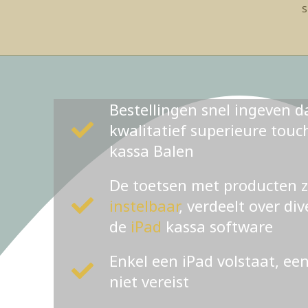
s
Bestellingen snel ingeven d
kwalitatief superieure tou
kassa Balen
De toetsen met producten 
instelbaar
, verdeelt over di
de
iPad
kassa software
Enkel een iPad volstaat, ee
niet vereist