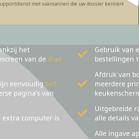
upportdienst met vakmannen die uw dossier kennen!
ankzij het
Gebruik van e
chscreen van de
iPad
bestellingen 
Afdruk van bo
zijn eenvoudig
zelf
meerdere prin
verse pagina’s van
keukenscher
Uitgebreide r
n extra computer is
alle details v
Alle ingave a