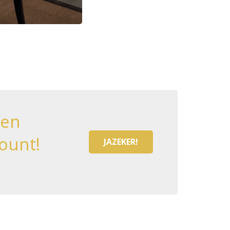
een
ount!
JAZEKER!