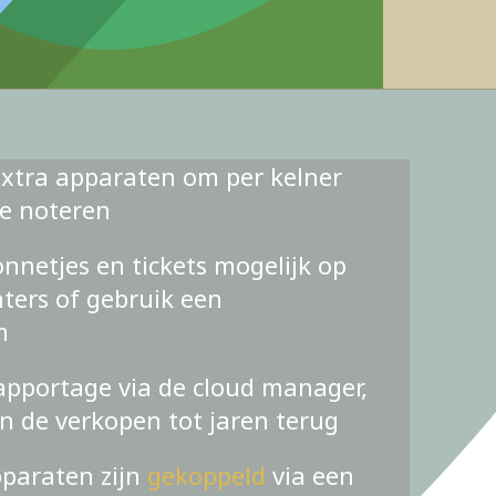
xtra apparaten om per kelner
te noteren
nnetjes en tickets mogelijk op
ters of gebruik een
m
apportage via de cloud manager,
an de verkopen tot jaren terug
pparaten zijn
gekoppeld
via een